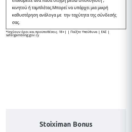
επιθυμείτε ανά πάσα στιγμή μέσω υπολογιστή ,
κινητού ή ταμπλέτας.Μπορεί να υπάρχει μια μικρή
καθυστέρηση ανάλογα με την ταχύτητα της σύνδεσής
σας.
*Iσχύουν όροι και προϋποθέσεις. 18+| | Παίξτε Υπεύθυνα | ΕΑΣ |
safergambling.gov.cy
Stoiximan Bonus