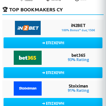
🏆 TOP BOOKMAKERS CY
iN2BET
100% Bonus* έως 150€
➜ ΕΠΙΣΚΕΨΗ
bet365
93% Rating
➜ ΕΠΙΣΚΕΨΗ
Stoiximan
91% Rating
➜ ΕΠΙΣΚΕΨΗ