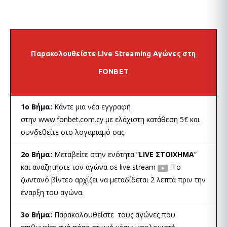
Παρακολουθείστε Live Streaming Αγώνες στη
FONBET
1ο Βήμα:
Κάντε μια νέα εγγραφή
στην www.fonbet.com.cy με ελάχιστη κατάθεση 5€ και
συνδεθείτε στο λογαριαμό σας.
2o Bήμα:
Μεταβείτε στην ενότητα ”
LIVE ΣΤΟΙΧΗΜΑ
”
και αναζητήστε τον αγώνα σε live stream
.Το
ζωντανό βίντεο αρχίζει να μεταδίδεται 2 λεπτά πριν την
έναρξη του αγώνα.
3o Βήμα:
Παρακολουθείστε τους αγώνες που