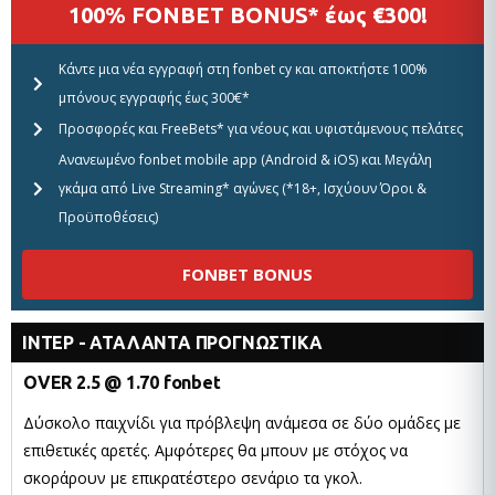
100% FONBET BONUS* έως €300!
Κάντε μια νέα εγγραφή στη fonbet cy και αποκτήστε 100%
μπόνους εγγραφής έως 300€*
Προσφoρές και FreeBets* για νέους και υφιστάμενους πελάτες
Ανανεωμένο fonbet mobile app (Android & iOS) και Μεγάλη
γκάμα από Live Streaming* αγώνες (*18+, Ισχύουν Όροι &
Προϋποθέσεις)
FONBET BONUS
ΙΝΤΕΡ - ΑΤΑΛΑΝΤΑ ΠΡΟΓΝΩΣΤΙΚΑ
ΟVER 2.5 @ 1.70
fonbet
Δύσκολο παιχνίδι για πρόβλεψη ανάμεσα σε δύο ομάδες με
επιθετικές αρετές. Αμφότερες θα μπουν με στόχος να
σκοράρουν με επικρατέστερο σενάριο τα γκολ.