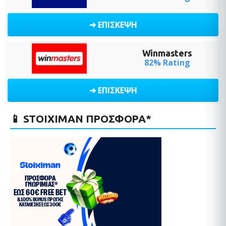
➜ ΕΠΙΣΚΕΨΗ
Winmasters
82% Rating
➜ ΕΠΙΣΚΕΨΗ
📱 STOIXIMAN ΠΡΟΣΦΟΡΑ*