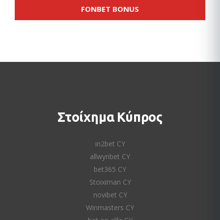
FONBET BONUS
Στοίχημα Κύπρος
in2bet CY
allwynbet CY
bet365 CY
Stoiximan CY
novibet CY
Winmasters CY