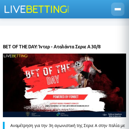
ΒΕΤ OF THE DAY: Ίντερ - Αταλάντα Σεριε Α 30/8
Αναμέτρηση για την 3η αγωνιστική της Σεριε Α στην Ιταλία με