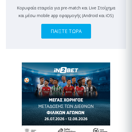
Κορυφαία εταιρεία για pre-match και Live Στοίχημα
και μέσω mobile app εφαρμογής (Android και iOS)
ΠΑΙΞΤΕ ΤΩΡΑ