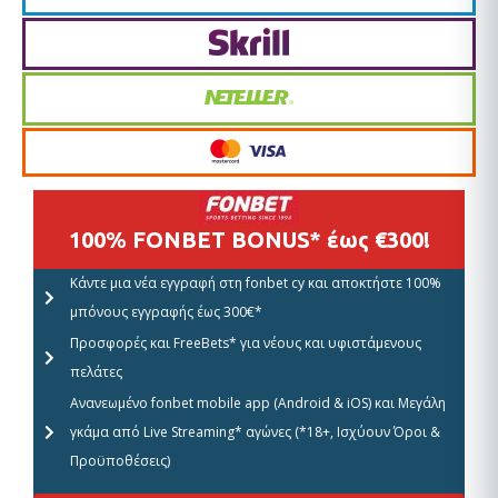
100% FONBET BONUS* έως €300!
Κάντε μια νέα εγγραφή στη fonbet cy και αποκτήστε 100%
μπόνους εγγραφής έως 300€*
Προσφoρές και FreeBets* για νέους και υφιστάμενους
πελάτες
Ανανεωμένο fonbet mobile app (Android & iOS) και Μεγάλη
γκάμα από Live Streaming* αγώνες (*18+, Ισχύουν Όροι &
Προϋποθέσεις)