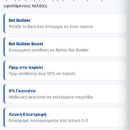
υφιστάμενους πελάτες:
Bet Builder
Φτιάξε το δικό σου στοίχημα σε έναν αγώνα
Bet Builder Boost
Ενισχυμένη απόδοση σε δελτία Bet Builder
Πριμ στο παρολί
Πριμ απόδοσης έως 50% σε παρολί
0% Γκανιότα
Μηδενική γκανιότα σε επιλεγμένα παιχνίδια
Λευκή Επιστροφή
Επιστροφή πονταρίσματος στο τελικό 0-0