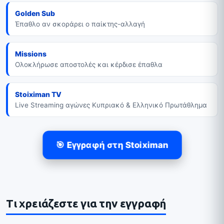
Golden Sub
Έπαθλο αν σκοράρει ο παίκτης-αλλαγή
Missions
Ολοκλήρωσε αποστολές και κέρδισε έπαθλα
Stoiximan TV
Live Streaming αγώνες Κυπριακό & Ελληνικό Πρωτάθλημα
🎯 Εγγραφή στη Stoiximan
Τι χρειάζεστε για την εγγραφή