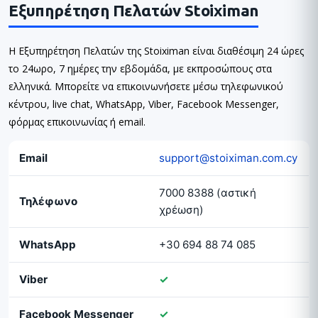
Εξυπηρέτηση Πελατών Stoiximan
Η Εξυπηρέτηση Πελατών της Stoiximan είναι διαθέσιμη 24 ώρες
το 24ωρο, 7 ημέρες την εβδομάδα, με εκπροσώπους στα
ελληνικά. Μπορείτε να επικοινωνήσετε μέσω τηλεφωνικού
κέντρου, live chat, WhatsApp, Viber, Facebook Messenger,
φόρμας επικοινωνίας ή email.
Email
support@stoiximan.com.cy
7000 8388 (αστική
Τηλέφωνο
χρέωση)
WhatsApp
+30 694 88 74 085
Viber
✓
Facebook Messenger
✓