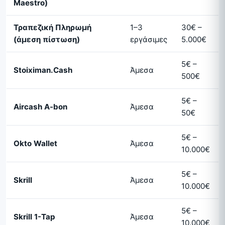
Maestro)
Τραπεζική Πληρωμή
1–3
30€ –
(άμεση πίστωση)
εργάσιμες
5.000€
5€ –
Stoiximan.Cash
Άμεσα
500€
5€ –
Aircash A-bon
Άμεσα
50€
5€ –
Okto Wallet
Άμεσα
10.000€
5€ –
Skrill
Άμεσα
10.000€
5€ –
Skrill 1-Tap
Άμεσα
10.000€