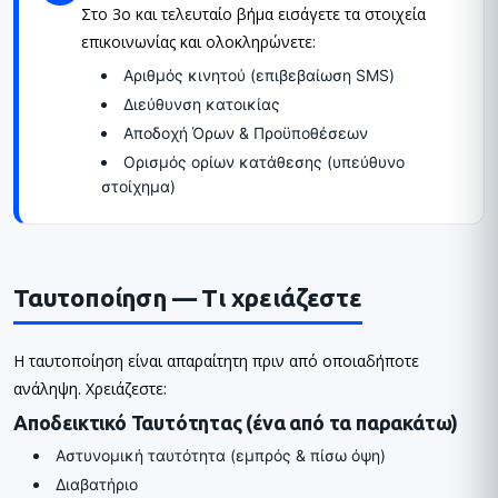
Στο 3ο και τελευταίο βήμα εισάγετε τα στοιχεία
επικοινωνίας και ολοκληρώνετε:
Αριθμός κινητού (επιβεβαίωση SMS)
Διεύθυνση κατοικίας
Αποδοχή Όρων & Προϋποθέσεων
Ορισμός ορίων κατάθεσης (υπεύθυνο
στοίχημα)
Ταυτοποίηση — Τι χρειάζεστε
Η ταυτοποίηση είναι απαραίτητη πριν από οποιαδήποτε
ανάληψη. Χρειάζεστε:
Αποδεικτικό Ταυτότητας (ένα από τα παρακάτω)
Αστυνομική ταυτότητα (εμπρός & πίσω όψη)
Διαβατήριο