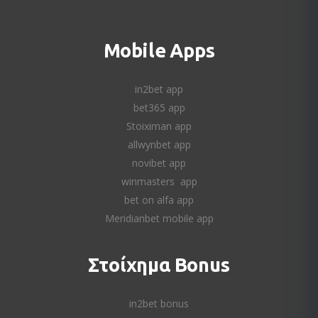
Mobile Apps
in2bet app
bet365 app
Stoiximan app
allwynbet app
novibet app
winmasters app
bet on alfa app
Meridianbet mobile app
Στοίχημα Bonus
in2bet bonus