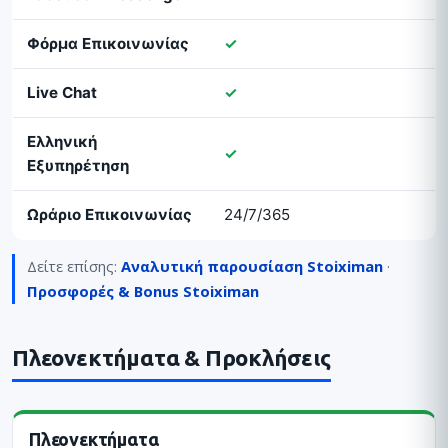
Φόρμα Επικοινωνίας
✓
Live Chat
✓
Ελληνική
✓
Εξυπηρέτηση
Ωράριο Επικοινωνίας
24/7/365
Δείτε επίσης:
Αναλυτική παρουσίαση Stoiximan
·
Προσφορές & Bonus Stoiximan
Πλεονεκτήματα & Προκλήσεις
Πλεονεκτήματα