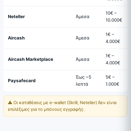
10€ –
Neteller
Άμεσα
10.000€
1€ –
Aircash
Άμεσα
4.000€
1€ –
Aircash Marketplace
Άμεσα
4.000€
Έως ~5
5€ –
Paysafecard
λεπτά
1.000€
⚠️ Οι καταθέσεις με e-wallet (Skrill, Neteller) δεν είναι
επιλέξιμες για το μπόνους εγγραφής.