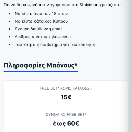
Για να δημιουργήσετε λογαριασμό στη Stoiximan χρειάζεστε:
Να είστε άνω των 18 ετών
Να είστε κάτοικος Κύπρου
Έγκυρη διεύθυνση email
Αριθμός κινητού τηλεφώνου
Ταυτότητα ή διαβατήριο για ταυτοποίηση
Πληροφορίες Μπόνους*
FREE BET* ΧΩΡΊΣ ΚΑΤΆΘΕΣΗ
15€
ΣΥΝΟΛΙΚΌ FREE BET*
έως 60€