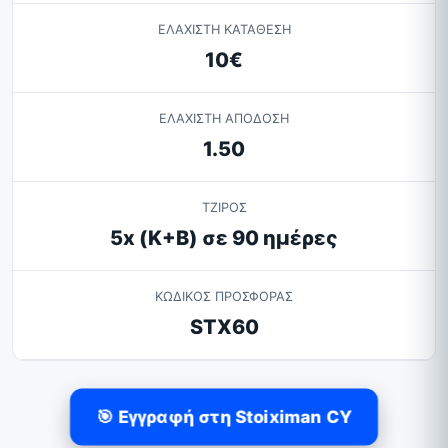
ΕΛΆΧΙΣΤΗ ΚΑΤΆΘΕΣΗ
10€
ΕΛΆΧΙΣΤΗ ΑΠΌΔΟΣΗ
1.50
ΤΖΊΡΟΣ
5x (Κ+Β) σε 90 ημέρες
ΚΩΔΙΚΌΣ ΠΡΟΣΦΟΡΆΣ
STX60
🎯 Εγγραφή στη Stoiximan CY