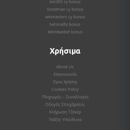
bet365 cy bonus
Stoiximan cy bonus
winmasters cy bonus
betonalfa bonus
Meridianbet bonus
Χρήσιμα
About Us
Επικοινωνία
Όροι Χρήσης
Cookies Policy
Πληρωμές – Συναλλαγές
Οδηγός Στοιχήματος
Κλήρωση Τζόκερ
Παίξτε Υπεύθυνα