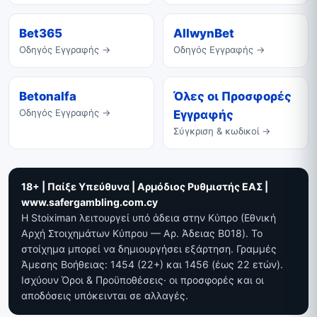
Bet365
AllwynBet
Οδηγός Εγγραφής →
Οδηγός Εγγραφής →
Betonalfa
Όλες οι Προσφορές
Οδηγός Εγγραφής →
Εγγραφής
Σύγκριση & κωδικοί →
18+ | Παίξε Υπεύθυνα | Αρμόδιος Ρυθμιστής ΕΑΣ |
www.safergambling.com.cy
Η Stoiximan λειτουργεί υπό άδεια στην Κύπρο (Εθνική
Αρχή Στοιχημάτων Κύπρου — Αρ. Άδειας B018). Το
στοίχημα μπορεί να δημιουργήσει εξάρτηση. Γραμμές
Άμεσης Βοήθειας: 1454 (22+) και 1456 (έως 22 ετών).
Ισχύουν Όροι & Προϋποθέσεις· οι προσφορές και οι
αποδόσεις υπόκεινται σε αλλαγές.