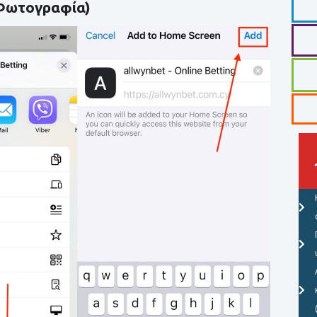
ε Φωτογραφία)