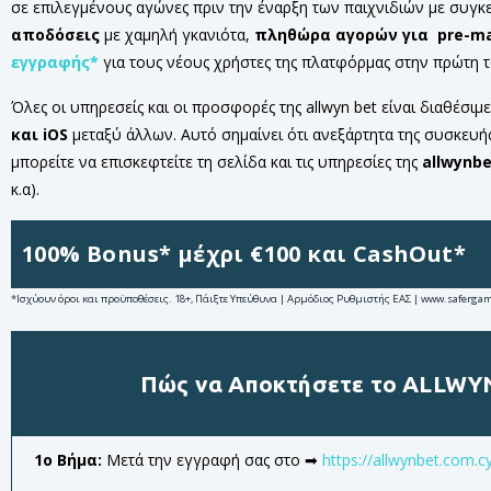
σε επιλεγμένους αγώνες πριν την έναρξη των παιχνιδιών με συγ
αποδόσεις
με χαμηλή γκανιότα,
πληθώρα αγορών για
pre-ma
εγγραφής*
για τους νέους χρήστες της πλατφόρμας στην πρώτη τ
Όλες οι υπηρεσείς και οι προσφορές της allwyn bet είναι διαθέσιμ
και iOS
μεταξύ άλλων. Αυτό σημαίνει ότι ανεξάρτητα της συσκευής
μπορείτε να επισκεφτείτε τη σελίδα και τις υπηρεσίες της
allwynbe
κ.α).
100% Bonus* μέχρι €100 και CashOut*
*Ισχύουν όροι και προϋποθέσεις. 18+, Πάιξτε Υπεύθυνα | Αρμόδιος Ρυθμιστής ΕΑΣ | www.saferga
Πώς να Αποκτήσετε το ALLWY
1ο Βήμα:
Μετά την εγγραφή σας στο ➡
https://allwynbet.com.cy