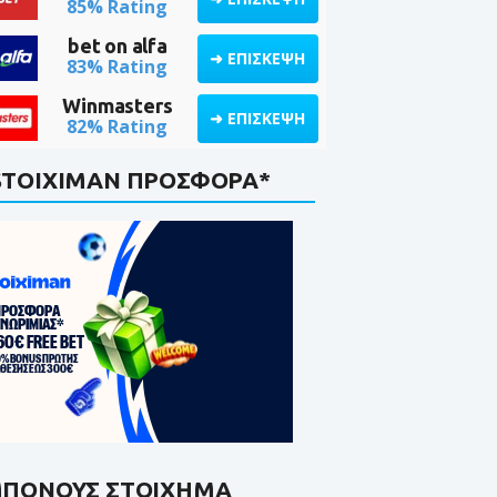
85% Rating
bet on alfa
➜ ΕΠΙΣΚΕΨΗ
83% Rating
Winmasters
➜ ΕΠΙΣΚΕΨΗ
82% Rating
 STOIXIMAN ΠΡΟΣΦΟΡΑ*
ΜΠΟΝΟΥΣ ΣΤΟΙΧΗΜΑ