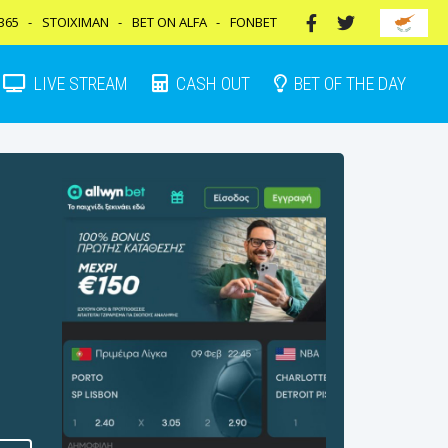
365
STOIXIMAN
BET ON ALFA
FONBET
LIVE STREAM
CASH OUT
BET OF THE DAY