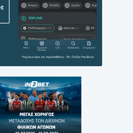
et
*Ισχύουν όροι και προϋποθέσεις. 18+, Παίξτε Υπεύθυνα