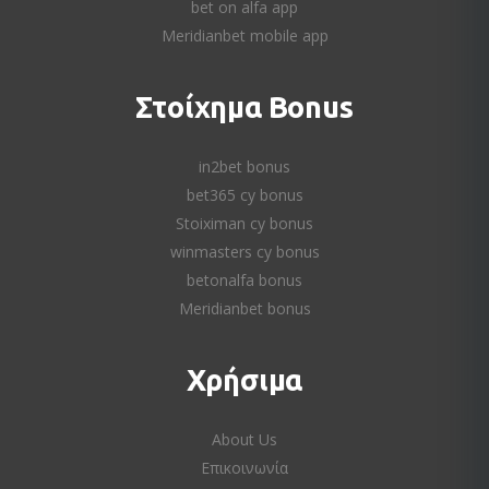
bet on alfa app
Meridianbet mobile app
Στοίχημα Bonus
in2bet bonus
bet365 cy bonus
Stoiximan cy bonus
winmasters cy bonus
betonalfa bonus
Meridianbet bonus
Χρήσιμα
About Us
Επικοινωνία