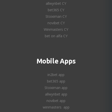
allwynbet CY
bet365 CY
Stoiximan CY
novibet CY
Winmasters CY
bet on alfa CY
Mobile Apps
in2bet app
bet365 app
Stoiximan app
allwynbet app
novibet app
winmasters app