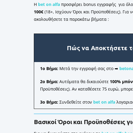
Η
bet on alfa
προσφέρει bonus εγγραφής για όλο
100€
(18+, Ισχύουν Όροι και Προϋποθέσεις). Για
ακολουθήσετε τα παρακάτω βήματα :
Πώς να Αποκτήσετε τ
1ο Βήμα:
Μετά την εγγραφή σας στο ➡
betona
2o Bήμα:
Αυτόματα θα δικαιούστε
100% μπόν
Προϋποθέσεις). Αν καταθέσετε 75 ευρώ, μπορε
3o Βήμα:
Συνδεθείτε στον
bet on alfa
λογαριασ
Βασικοί Όροι και Προϋποθέσεις γ