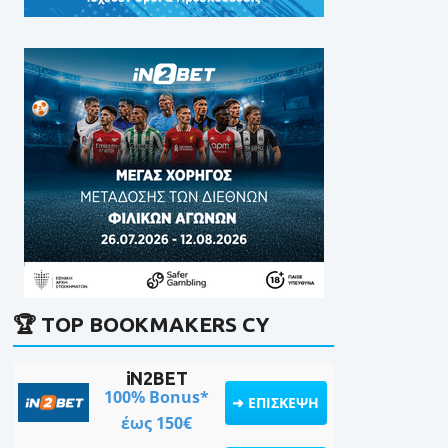
🏆 TOP BOOKMAKERS CY
iN2BET
100% Bonus*
➜ ΕΠΙΣΚΕΨΗ
έως 150€