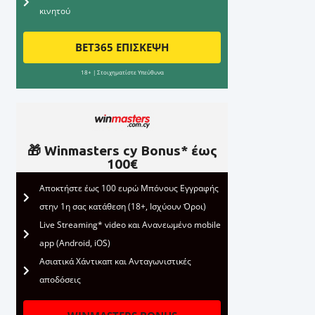
κινητού
BET365 ΕΠΙΣΚΕΨΗ
18+ | Στοιχηματίστε Υπεύθυνα
🎁 Winmasters cy Bonus* έως
100€
Αποκτήστε έως 100 ευρώ Μπόνους Εγγραφής
στην 1η σας κατάθεση (18+, Ισχύουν Όροι)
Live Streaming* video και Ανανεωμένο mobile
app (Android, iOS)
Ασιατικά Χάντικαπ και Ανταγωνιστικές
αποδόσεις