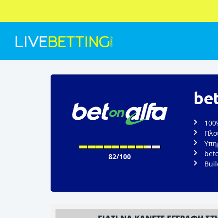
bet
100
Πλο
Υπη
bet
82/100
Bui