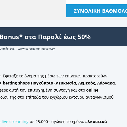
ΣΥΝΟΛΙΚΗ ΒΑΘΜΟΛΟ
 Bonus* στα Παρολί έως 50%
θμιστής ΕΑΣ | www.safergambling.com.cy
. Εφτιαξε το όνομά της μέσω των επίγειων πρακτορείων
+ betting shops Παγκύπρια (Λευκωσία, Λεμεσός, Λάρνακα,
φερε αυτή την επιτυχημένη συνταγή και στο
online
οϊον της στα επίπεδα του εγχώριου έντονου ανταγωνισμού
,
live streaming
σε 25.000+ αγώνες το χρόνο,
ελκυστικά