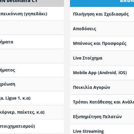
Ν betonalfa CY
ΒΑΘΜ
απεικόνιση (γηπεδάκι)
Πλοήγηση και Σχεδιασμός
Αποδόσεις
λήματα
Μπόνους και Προσφορές
Live Στοίχημα
χήματος
Mobile App (Android, iOS)
 χρέωση
Ποικιλία Αγορών
, Ligue 1, κ.α)
Τρόποι Κατάθεσης και Ανά
όρνερ, παίκτες, κ.α)
Eξυπηρέτηση Πελατών
στοιχηματισμού)
Live Streaming