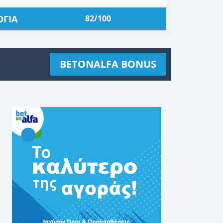
ΓΙΑ
82/100
BETONALFA BONUS