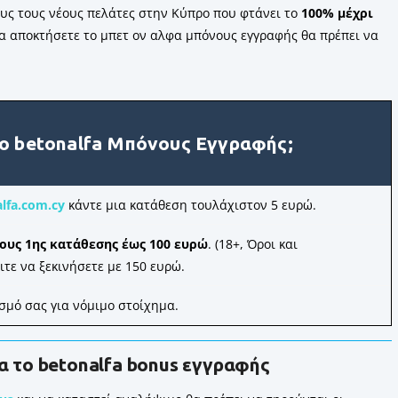
υς τους νέους πελάτες στην Κύπρο που φτάνει το
100% μέχρι
 να αποκτήσετε το μπετ ον αλφα μπόνους εγγραφής θα πρέπει να
ο betonalfa Μπόνους Εγγραφής;
lfa.com.cy
κάντε μια κατάθεση τουλάχιστον 5 ευρώ.
ους 1ης κατάθεσης έως 100 ευρώ
. (18+, Όροι και
ιτε να ξεκινήσετε με 150 ευρώ.
μό σας για νόμιμο στοίχημα.
ια το betonalfa bonus εγγραφής