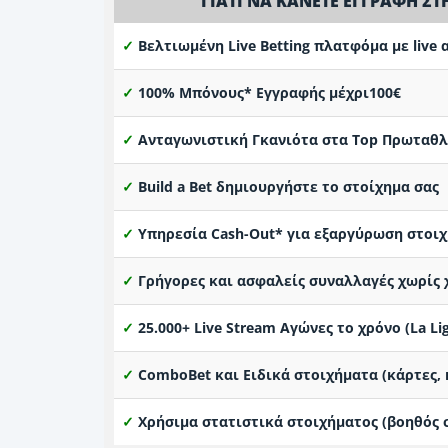
ΓΙΑΤΙ ΝΑ ΚΑΝΕΤΕ ΕΓΓΡΑΦΗ ΣΤΗ
✓
Βελτιωμένη Live Betting πλατφόμα με live 
✓
100% Mπόνους* Εγγραφής μέχρι100€
✓
Ανταγωνιστική Γκανιότα στα Top Πρωταθ
✓
Build a Bet δημιουργήστε το στοίχημα σας
✓
Υπηρεσία Cash-Out* για εξαργύρωση στοι
✓
Γρήγορες και ασφαλείς συναλλαγές χωρίς
✓
25.000+ Live Stream Aγώνες το χρόνο (La Liga
✓
ComboBet και Ειδικά στοιχήματα (κάρτες, κ
✓
Χρήσιμα στατιστικά στοιχήματος (βοηθός 