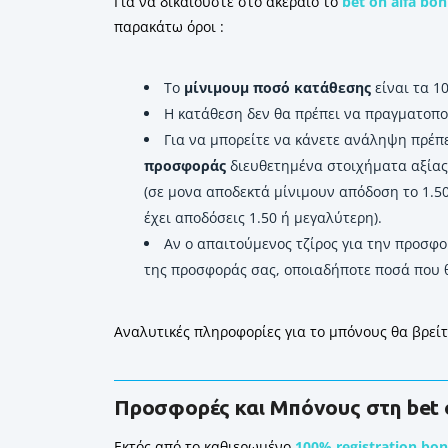
Για να δικαιούστε στο ακέραιο το
bet on alfa bo
παρακάτω όροι :
Το
μίνιμουμ ποσό κατάθεσης
είναι τα 10
H κατάθεση δεν θα πρέπει να πραγματοπο
Για να μπορείτε να κάνετε ανάληψη πρέπ
προσφοράς
διευθετημένα στοιχήματα αξία
(σε μονα αποδεκτά μίνιμουν απόδοση το 1.5
έχει αποδόσεις 1.50 ή μεγαλύτερη).
Αν ο απαιτούμενος τζίρος για την προσφ
της προσφοράς σας, οποιαδήποτε ποσά που 
Aναλυτικές πληροφορίες για το μπόνους θα βρεί
Προσφορές και Μπόνους στη bet o
Εκτός από το καθιερωμένο
100% registration bo