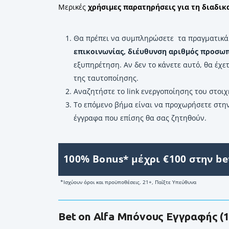
Μερικές
χρήσιμες παρατηρήσεις για τη διαδικ
Θα πρέπει να συμπληρώσετε τα πραγματικά 
επικοινωνίας, διέυθυνση αριθμός προσω
εξυπηρέτηση. Αν δεν το κάνετε αυτό, θα έχε
της ταυτοποίησης.
Αναζητήστε το link ενεργοποίησης του στοι
Το επόμενο βήμα είναι να προχωρήσετε στην
έγγραφα που επίσης θα σας ζητηθούν.
100% Bonus* μέχρι €100 στην bet
*Ισχύουν όροι και προϋποθέσεις. 21+, Παίξτε Υπεύθυνα
Bet on Alfa Μπόνους Εγγραφής (