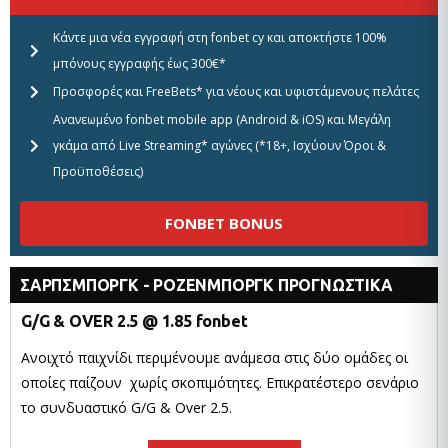
Κάντε μια νέα εγγραφή στη fonbet cy και αποκτήστε 100%
μπόνους εγγραφής έως 300€*
Προσφoρές και FreeBets* για νέους και υφιστάμενους πελάτες
Ανανεωμένο fonbet mobile app (Android & iOS) και Μεγάλη
γκάμα από Live Streaming* αγώνες (*18+, Ισχύουν Όροι &
Προϋποθέσεις)
FONBET BONUS
ΣΑΡΠΣΜΠΟΡΓΚ - ΡΟΖΕΝΜΠΟΡΓΚ ΠΡΟΓΝΩΣΤΙΚΑ
G/G & OVER 2.5 @ 1.85
fonbet
Ανοιχτό παιχνίδι περιμένουμε ανάμεσα στις δύο ομάδες οι
οποίες παίζουν χωρίς σκοπιμότητες. Επικρατέστερο σενάριο
το συνδυαστικό G/G & Over 2.5.