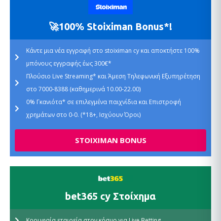
🚀100% Stoiximan Bonus*!
Κάντε μια νέα εγγραφή στο stoiximan cy και αποκτήστε 100%
μπόνους εγγραφής έως 300€*
Πλούσιο Live Streaming* και Άμεση Τηλεφωνική Εξυπηρέτηση
στο 7000-8388 (καθημερινά 10.00-22.00)
0% Γκανιότα* σε επιλεγμένα παιχνίδια και Επιστροφή
χρημάτων στο 0-0. (*18+, Ισχύουν Όροι)
STOIXIMAN BONUS
bet365 cy Στοίχημα
Κορυφαία εταιρεία στον κόσμο για Live Betting