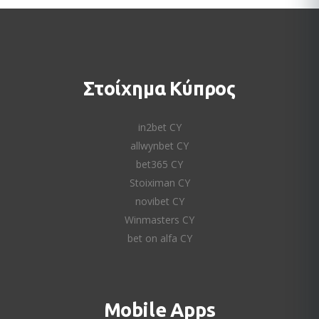
Στοίχημα Κύπρος
in2bet CY
allwynbet CY
bet365 CY
Stoiximan CY
novibet CY
Winmasters CY
bet on alfa CY
Mobile Apps