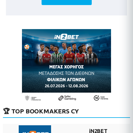
🏆 TOP BOOKMAKERS CY
iN2BET