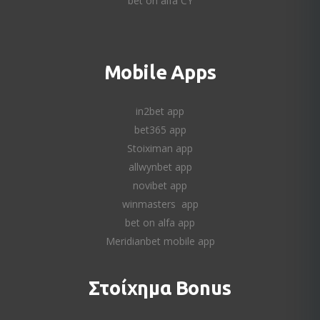
bet on alfa CY
Mobile Apps
in2bet app
bet365 app
Stoiximan app
allwynbet app
novibet app
winmasters app
bet on alfa app
Meridianbet mobile app
Στοίχημα Bonus