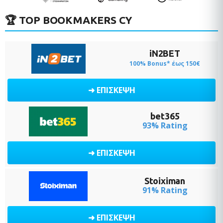
🏆 TOP BOOKMAKERS CY
iN2BET
100% Bonus* έως 150€
➜ ΕΠΙΣΚΕΨΗ
bet365
93% Rating
➜ ΕΠΙΣΚΕΨΗ
Stoiximan
91% Rating
➜ ΕΠΙΣΚΕΨΗ