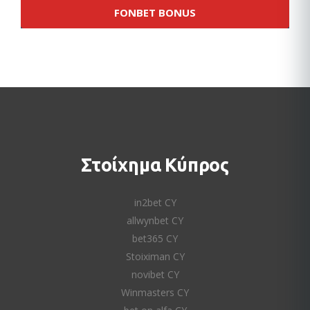
FONBET BONUS
Στοίχημα Κύπρος
in2bet CY
allwynbet CY
bet365 CY
Stoiximan CY
novibet CY
Winmasters CY