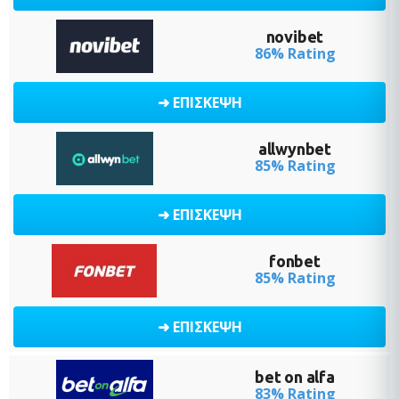
novibet
86% Rating
➜ ΕΠΙΣΚΕΨΗ
allwynbet
85% Rating
➜ ΕΠΙΣΚΕΨΗ
fonbet
85% Rating
➜ ΕΠΙΣΚΕΨΗ
bet on alfa
83% Rating