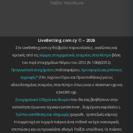
Παίξτε Υπεύθυνα
LiveBetting.com.cy © – 2026
Στο LiveBetting.com.cy θα βρείτε παρουσίασεις , αναλύσεις και
κριτικές από τις
νόμιμες στοιχηματικές εταιρείες στην Κύπρο
βάση
του περί στοιχημάτων Νόμου του 2012 (Ν. 106(I)/2012).
Προγνωστικά στοιχήματος
ποδοσφαίρου,
προσφορές και μπόνους
εγγραφής*
(18+, Ισχύουν Όροι και Προϋποθέσεις) για τις
αδειοδοτημένες εταιρείες στην Κύπρο όπως ειναι ο stoiximan cyp και
η bet365 cyp.
Στοιχηματικοί Οδηγοί και θεωρία
που θα σας βοηθήσουν στην
κατανόηση όρων και τεχνικών.(under/over , διαχείριση κεφαλαίου ).
Tρόποι κατάθεσης και πληρωμής
(paysafe , τραπεζικές κάρτες).
Η συμμετοχή σε τυχερά παίγνια είναι πιθανό να έχει οικονομικές
επιπτώσεις και να προκαλέσει εθισμό. Παίξτε υπεύθυνα. Οι παίκτες