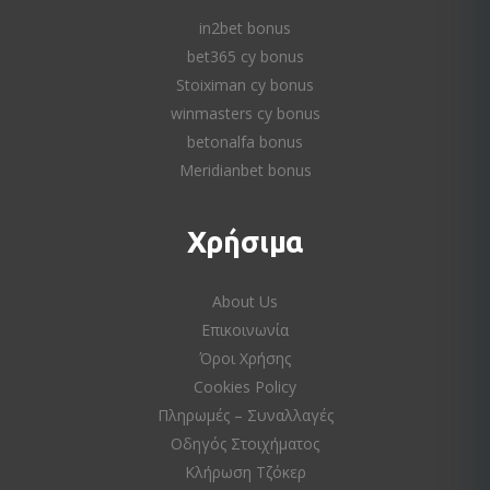
in2bet bonus
bet365 cy bonus
Stoiximan cy bonus
winmasters cy bonus
betonalfa bonus
Meridianbet bonus
Χρήσιμα
About Us
Επικοινωνία
Όροι Χρήσης
Cookies Policy
Πληρωμές – Συναλλαγές
Οδηγός Στοιχήματος
Κλήρωση Τζόκερ