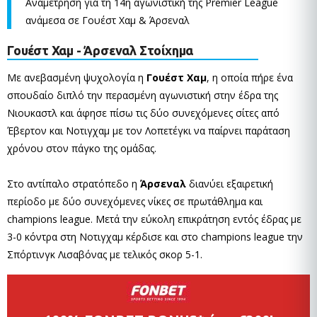
Αναμέτρηση για τη 14η αγωνιστική της Premier League
ανάμεσα σε Γουέστ Χαμ & Άρσεναλ
Γουέστ Χαμ - Άρσεναλ Στοίχημα
Με ανεβασμένη ψυχολογία η
Γουέστ Χαμ
, η οποία πήρε ένα
σπουδαίο διπλό την περασμένη αγωνιστική στην έδρα της
Νιουκαστλ και άφησε πίσω τις δύο συνεχόμενες σίτες από
Έβερτον και Νοτιγχαμ με τον Λοπετέγκι να παίρνει παράταση
χρόνου στον πάγκο της ομάδας.
Στο αντίπαλο στρατόπεδο η
Άρσεναλ
διανύει εξαιρετική
περίοδο με δύο συνεχόμενες νίκες σε πρωτάθλημα και
champions league. Μετά την εύκολη επικράτηση εντός έδρας με
3-0 κόντρα στη Νοτιγχαμ κέρδισε και στο champions league την
Σπόρτινγκ Λισαβόνας με τελικός σκορ 5-1.