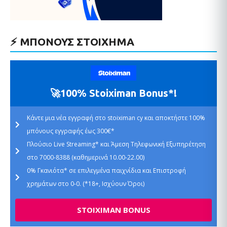
⚡ ΜΠΟΝΟΥΣ ΣΤΟΙΧΗΜΑ
🚀100% Stoiximan Bonus*!
Κάντε μια νέα εγγραφή στο stoiximan cy και αποκτήστε 100%
μπόνους εγγραφής έως 300€*
Πλούσιο Live Streaming* και Άμεση Τηλεφωνική Εξυπηρέτηση
στο 7000-8388 (καθημερινά 10.00-22.00)
0% Γκανιότα* σε επιλεγμένα παιχνίδια και Επιστροφή
χρημάτων στο 0-0. (*18+, Ισχύουν Όροι)
STOIXIMAN BONUS