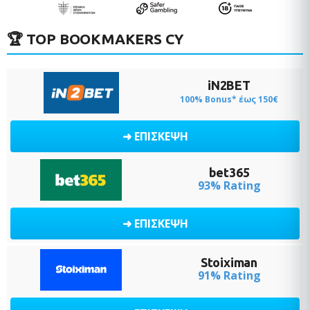
🏆 TOP BOOKMAKERS CY
iN2BET
100% Bonus* έως 150€
➜ ΕΠΙΣΚΕΨΗ
bet365
93% Rating
➜ ΕΠΙΣΚΕΨΗ
Stoiximan
91% Rating