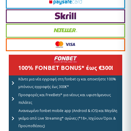
100% FONBET BONUS* έως €300!
Κάντε μια νέα εγγραφή στη fonbet cy και αποκτήστε 100%
μπόνους εγγραφής έως 300€*
Προσφoρές και FreeBets* για νέους και υφιστάμενους
πελάτες
Ανανεωμένο fonbet mobile app (Android & iOS) και Μεγάλη
γκάμα από Live Streaming* αγώνες (*18+, Ισχύουν Όροι &
Προϋποθέσεις)