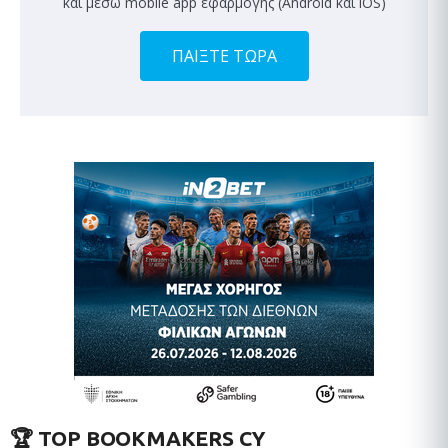
και μέσω mobile app εφαρμογής (Android και iOS)
ΠΑΙΞΤΕ ΤΩΡΑ
🏆 TOP BOOKMAKERS CY