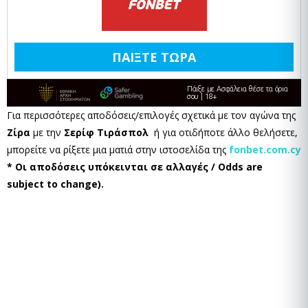
ΠΑΙΞΤΕ ΤΩΡΑ
Πάιξε με Ασφάλεια θέσε τα όρια
σου | 18+
Για περισσότερες αποδόσεις/επιλογές σχετικά με τον αγώνα της
Ζίρα
με την
Σερίφ Τιράσπολ
ή για οτιδήποτε άλλο θελήσετε,
μπορείτε να ρίξετε μια ματιά στην ιστοσελίδα της
fonbet.com.cy
* Οι αποδόσεις υπόκεινται σε αλλαγές / Odds
are
subject
to
change
).