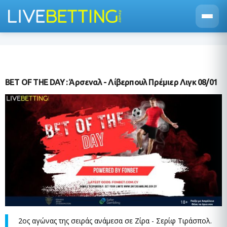
BET OF THE DAY : Άρσεναλ - Λίβερπουλ Πρέμιερ Λιγκ 08/01
2ος αγώνας της σειράς ανάμεσα σε Ζίρα - Σερίφ Τιράσπολ.