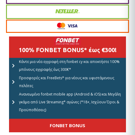
100% FONBET BONUS* έως €300!
Κάντε μια νέα εγγραφή στη fonbet cy και αποκτήστε 100%
μπόνους εγγραφής έως 300€*
Προσφoρές και FreeBets* για νέους και υφιστάμενους
πελάτες
Ανανεωμένο fonbet mobile app (Android & iOS) και Μεγάλη
γκάμα από Live Streaming* αγώνες (*18+, Ισχύουν Όροι &
Προϋποθέσεις)
FONBET BONUS