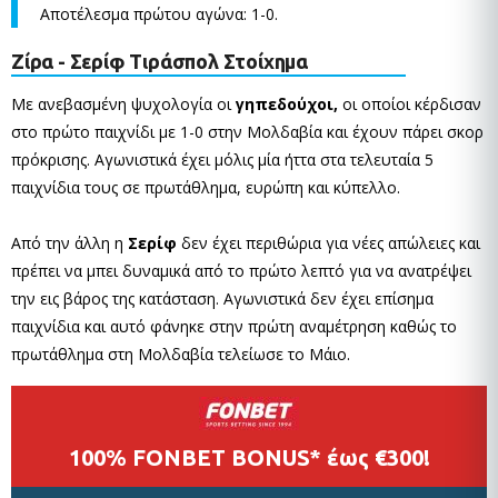
Αποτέλεσμα πρώτου αγώνα: 1-0.
Ζίρα - Σερίφ Τιράσπολ Στοίχημα
Με ανεβασμένη ψυχολογία οι
γηπεδούχοι,
οι οποίοι κέρδισαν
στο πρώτο παιχνίδι με 1-0 στην Μολδαβία και έχουν πάρει σκορ
πρόκρισης. Αγωνιστικά έχει μόλις μία ήττα στα τελευταία 5
παιχνίδια τους σε πρωτάθλημα, ευρώπη και κύπελλο.
Από την άλλη η
Σερίφ
δεν έχει περιθώρια για νέες απώλειες και
πρέπει να μπει δυναμικά από το πρώτο λεπτό για να ανατρέψει
την εις βάρος της κατάσταση. Αγωνιστικά δεν έχει επίσημα
παιχνίδια και αυτό φάνηκε στην πρώτη αναμέτρηση καθώς το
πρωτάθλημα στη Μολδαβία τελείωσε το Μάιο.
100% FONBET BONUS* έως €300!