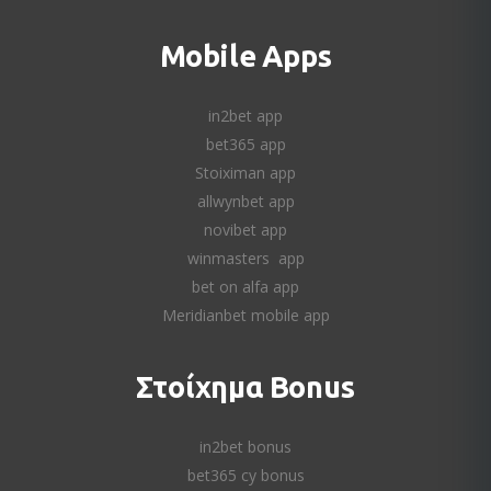
Mobile Apps
in2bet app
bet365 app
Stoiximan app
allwynbet app
novibet app
winmasters app
bet on alfa app
Meridianbet mobile app
Στοίχημα Bonus
in2bet bonus
bet365 cy bonus