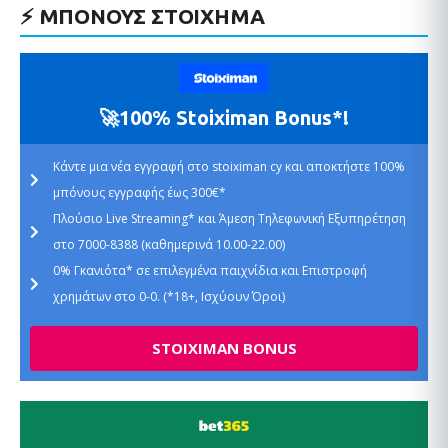
⚡ ΜΠΟΝΟΥΣ ΣΤΟΙΧΗΜΑ
🚀100% Stoiximan Bonus*!
Κάντε μια νέα εγγραφή στο stoiximan cy και αποκτήστε 100%
μπόνους εγγραφής έως 300€*
Πλούσιο Live Streaming* και Άμεση Τηλεφωνική Εξυπηρέτηση
στο 7000-8388 (καθημερινά 10.00-22.00)
0% Γκανιότα* σε επιλεγμένα παιχνίδια και Επιστροφή
χρημάτων στο 0-0. (*18+, Ισχύουν Όροι)
STOIXIMAN BONUS