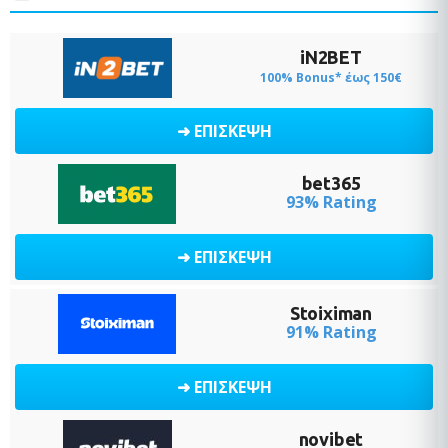
iN2BET
100% Bonus* έως 150€
➜ ΕΠΙΣΚΕΨΗ
bet365
93% Rating
➜ ΕΠΙΣΚΕΨΗ
Stoiximan
91% Rating
➜ ΕΠΙΣΚΕΨΗ
novibet