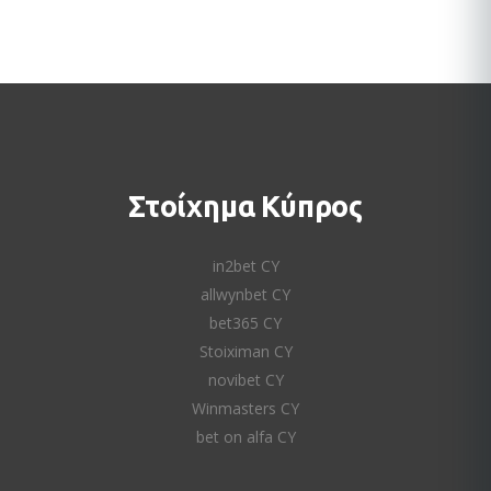
Στοίχημα Κύπρος
in2bet CY
allwynbet CY
bet365 CY
Stoiximan CY
novibet CY
Winmasters CY
bet on alfa CY