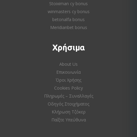
Stoiximan cy bonus
winmasters cy bonus
betonalfa bonus
Meridianbet bonus
Χρήσιμα
About Us
Επικοινωνία
Όροι Χρήσης
Cookies Policy
Πληρωμές – Συναλλαγές
Οδηγός Στοιχήματος
Κλήρωση Τζόκερ
Παίξτε Υπεύθυνα