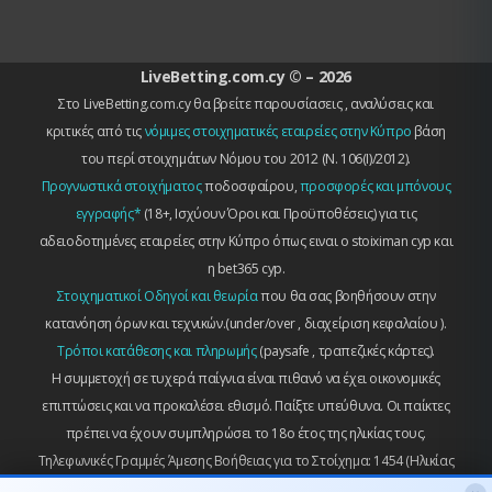
LiveBetting.com.cy © – 2026
Στο LiveBetting.com.cy θα βρείτε παρουσίασεις , αναλύσεις και
κριτικές από τις
νόμιμες στοιχηματικές εταιρείες στην Κύπρο
βάση
του περί στοιχημάτων Νόμου του 2012 (Ν. 106(I)/2012).
Προγνωστικά στοιχήματος
ποδοσφαίρου,
προσφορές και μπόνους
εγγραφής*
(18+, Ισχύουν Όροι και Προϋποθέσεις) για τις
αδειοδοτημένες εταιρείες στην Κύπρο όπως ειναι ο stoiximan cyp και
η bet365 cyp.
Στοιχηματικοί Οδηγοί και θεωρία
που θα σας βοηθήσουν στην
κατανόηση όρων και τεχνικών.(under/over , διαχείριση κεφαλαίου ).
Tρόποι κατάθεσης και πληρωμής
(paysafe , τραπεζικές κάρτες).
Η συμμετοχή σε τυχερά παίγνια είναι πιθανό να έχει οικονομικές
επιπτώσεις και να προκαλέσει εθισμό. Παίξτε υπεύθυνα. Οι παίκτες
πρέπει να έχουν συμπληρώσει το 18ο έτος της ηλικίας τους.
Τηλεφωνικές Γραμμές Άμεσης Βοήθειας για το Στοίχημα: 1454 (Ηλικίας
22+) και 1456 (άτομα έως 22 ετών)