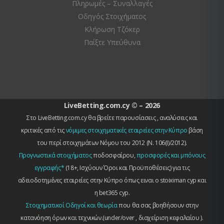
Πληρωμές – Συναλλαγές
Οδηγός Στοιχήματος
Κλήρωση Τζόκερ
Παίξτε Υπεύθυνα
LiveBetting.com.cy © – 2026
Στο LiveBetting.com.cy θα βρείτε παρουσίασεις , αναλύσεις και
κριτικές από τις
νόμιμες στοιχηματικές εταιρείες στην Κύπρο
βάση
του περί στοιχημάτων Νόμου του 2012 (Ν. 106(I)/2012).
Προγνωστικά στοιχήματος
ποδοσφαίρου,
προσφορές και μπόνους
εγγραφής*
(18+, Ισχύουν Όροι και Προϋποθέσεις) για τις
αδειοδοτημένες εταιρείες στην Κύπρο όπως ειναι ο stoiximan cyp και
η bet365 cyp.
Στοιχηματικοί Οδηγοί και θεωρία
που θα σας βοηθήσουν στην
κατανόηση όρων και τεχνικών.(under/over , διαχείριση κεφαλαίου ).