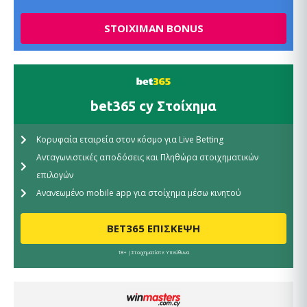
STOIXIMAN BONUS
bet365 cy Στοίχημα
Κορυφαία εταιρεία στον κόσμο για Live Betting
Ανταγωνιστικές αποδόσεις και Πληθώρα στοιχηματικών
επιλογών
Ανανεωμένο mobile app για στοίχημα μέσω κινητού
BET365 ΕΠΙΣΚΕΨΗ
18+ | Στοιχηματίστε Υπεύθυνα