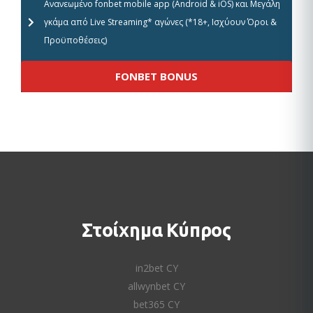
Ανανεωμένο fonbet mobile app (Android & iOS) και Μεγάλη
γκάμα από Live Streaming* αγώνες (*18+, Ισχύουν Όροι &
Προϋποθέσεις)
FONBET BONUS
Στοίχημα Κύπρος
in2bet CY
allwynbet CY
bet365 CY