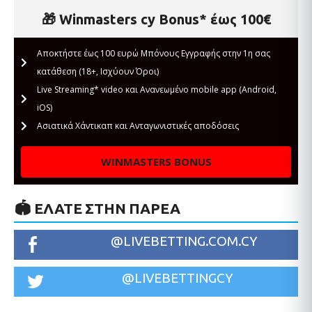
🎁 Winmasters cy Bonus* έως 100€
Αποκτήστε έως 100 ευρώ Μπόνους Εγγραφής στην 1η σας
κατάθεση (18+, Ισχύουν Όροι)
Live Streaming* video και Ανανεωμένο mobile app (Android,
iOS)
Ασιατικά Χάντικαπ και Ανταγωνιστικές αποδόσεις
WINMASTERS BONUS
🏟️ ΕΛΑΤΕ ΣΤΗΝ ΠΑΡΕΑ
@LIVEBETTING.COM.CY
@LIVEBETTINGCY