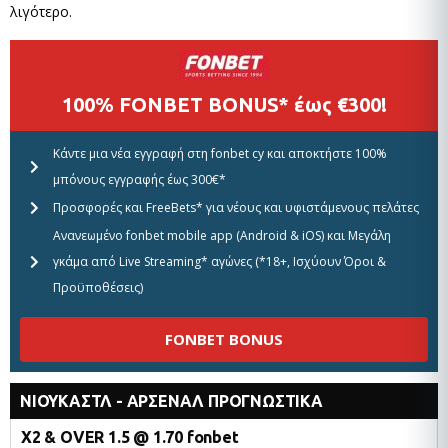
λιγότερο.
100% FONBET BONUS* έως €300!
Κάντε μια νέα εγγραφή στη fonbet cy και αποκτήστε 100%
μπόνους εγγραφής έως 300€*
Προσφoρές και FreeBets* για νέους και υφιστάμενους πελάτες
Ανανεωμένο fonbet mobile app (Android & iOS) και Μεγάλη
γκάμα από Live Streaming* αγώνες (*18+, Ισχύουν Όροι &
Προϋποθέσεις)
FONBET BONUS
ΝΙΟΥΚΑΣΤΛ - ΑΡΣΕΝΑΛ ΠΡΟΓΝΩΣΤΙΚΑ
X2 & ΟVER 1.5 @ 1.70
fonbet