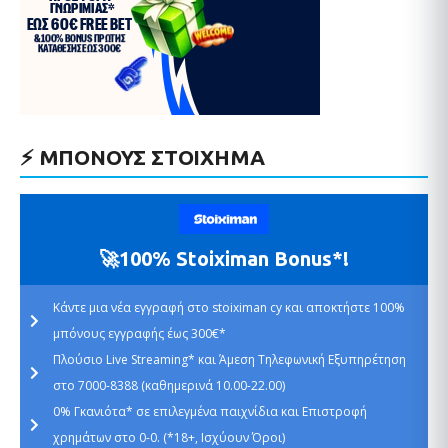
⚡ ΜΠΟΝΟΥΣ ΣΤΟΙΧΗΜΑ
🚀100% Stoiximan Bonus*!
Κάντε μια νέα εγγραφή στο stoiximan cy και αποκτήστε 100%
μπόνους εγγραφής έως 300€*
Πλούσιο Live Streaming* και Άμεση Τηλεφωνική Εξυπηρέτηση
στο 7000-8388 (καθημερινά 10.00-22.00)
0% Γκανιότα* σε επιλεγμένα παιχνίδια και Επιστροφή
χρημάτων στο 0-0. (*18+, Ισχύουν Όροι)