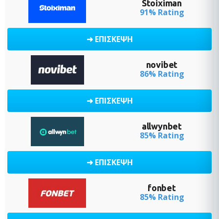
Stoiximan
91% Rating
➜ ΕΠΙΣΚΕΨΗ
novibet
86% Rating
➜ ΕΠΙΣΚΕΨΗ
allwynbet
85% Rating
➜ ΕΠΙΣΚΕΨΗ
fonbet
85% Rating