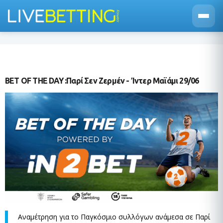
BET OF THE DAY :Παρί Σεν Ζερμέν - Ίντερ Μαϊάμι 29/06
Αναμέτρηση για το Παγκόσμιο συλλόγων ανάμεσα σε Παρί