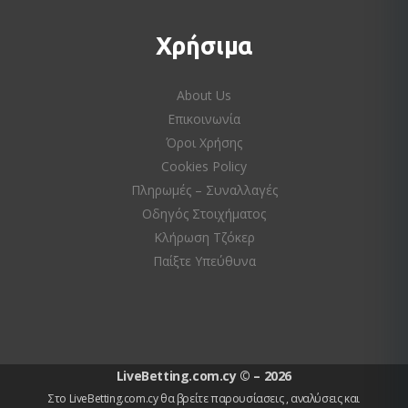
Χρήσιμα
About Us
Επικοινωνία
Όροι Χρήσης
Cookies Policy
Πληρωμές – Συναλλαγές
Οδηγός Στοιχήματος
Κλήρωση Τζόκερ
Παίξτε Υπεύθυνα
LiveBetting.com.cy © – 2026
Στο LiveBetting.com.cy θα βρείτε παρουσίασεις , αναλύσεις και