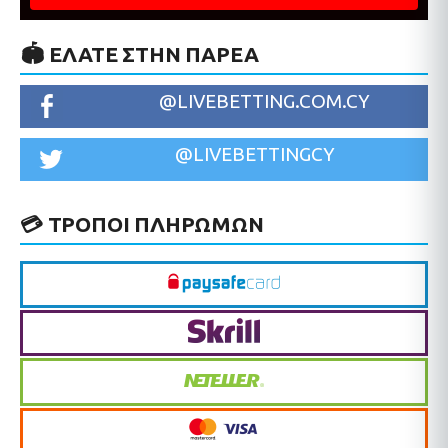
🏟️ ΕΛΑΤΕ ΣΤΗΝ ΠΑΡΕΑ
@LIVEBETTING.COM.CY
@LIVEBETTINGCY
💳 ΤΡΟΠΟΙ ΠΛΗΡΩΜΩΝ