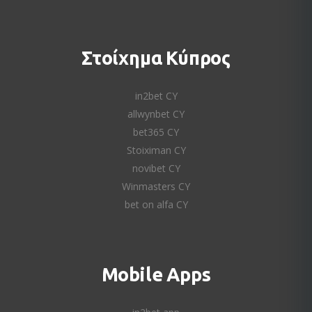
Στοίχημα Κύπρος
in2bet CY
allwynbet CY
bet365 CY
Stoiximan CY
novibet CY
Winmasters CY
bet on alfa CY
Mobile Apps