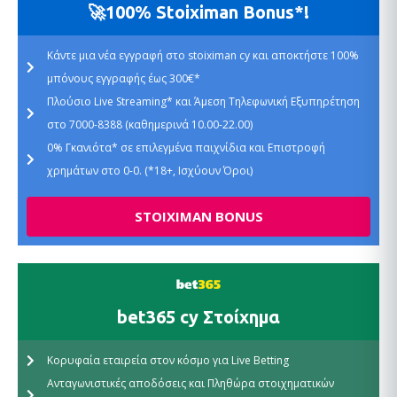
🚀100% Stoiximan Bonus*!
Κάντε μια νέα εγγραφή στο stoiximan cy και αποκτήστε 100%
μπόνους εγγραφής έως 300€*
Πλούσιο Live Streaming* και Άμεση Τηλεφωνική Εξυπηρέτηση
στο 7000-8388 (καθημερινά 10.00-22.00)
0% Γκανιότα* σε επιλεγμένα παιχνίδια και Επιστροφή
χρημάτων στο 0-0. (*18+, Ισχύουν Όροι)
STOIXIMAN BONUS
bet365 cy Στοίχημα
Κορυφαία εταιρεία στον κόσμο για Live Betting
Ανταγωνιστικές αποδόσεις και Πληθώρα στοιχηματικών