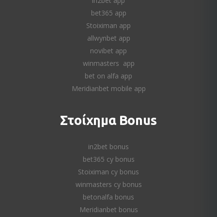
in2bet app
bet365 app
Stoiximan app
allwynbet app
novibet app
winmasters app
bet on alfa app
Meridianbet mobile app
Στοίχημα Bonus
in2bet bonus
bet365 cy bonus
Stoiximan cy bonus
winmasters cy bonus
betonalfa bonus
Meridianbet bonus