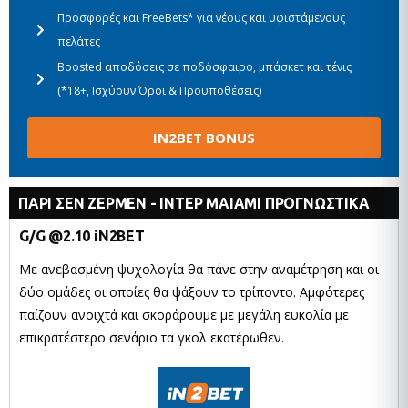
Προσφoρές και FreeBets* για νέους και υφιστάμενους
πελάτες
Boosted αποδόσεις σε ποδόσφαιρο, μπάσκετ και τένις
(*18+, Ισχύουν Όροι & Προϋποθέσεις)
ΙΝ2BET BONUS
ΠΑΡΙ ΣΕΝ ΖΕΡΜΕΝ - ΙΝΤΕΡ ΜΑΙΑΜΙ ΠΡΟΓΝΩΣΤΙΚΑ
G/G @2.10
iΝ2ΒΕΤ
Με ανεβασμένη ψυχολογία θα πάνε στην αναμέτρηση και οι
δύο ομάδες οι οποίες θα ψάξουν το τρίποντο. Αμφότερες
παίζουν ανοιχτά και σκοράρουμε με μεγάλη ευκολία με
επικρατέστερο σενάριο τα γκολ εκατέρωθεν.