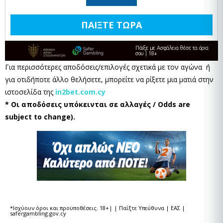
ΠΑΙΞΤΕ ΤΩΡΑ
Πάιξε με Ασφάλεια θέσε τα όρια
σου | 18+
Για περισσότερες αποδόσεις/επιλογές σχετικά με τον αγώνα
ή
για οτιδήποτε άλλο θελήσετε, μπορείτε να ρίξετε μια ματιά στην
ιστοσελίδα της
in2bet.com.cy
* Οι αποδόσεις υπόκεινται σε αλλαγές / Odds
are
subject
to
change
).
*Iσχύουν όροι και προϋποθέσεις. 18+| | Παίξτε Υπεύθυνα | ΕΑΣ |
safergambling.gov.cy