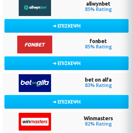
allwynbet
85% Rating
➜ ΕΠΙΣΚΕΨΗ
fonbet
85% Rating
➜ ΕΠΙΣΚΕΨΗ
bet on alfa
83% Rating
➜ ΕΠΙΣΚΕΨΗ
Winmasters
82% Rating