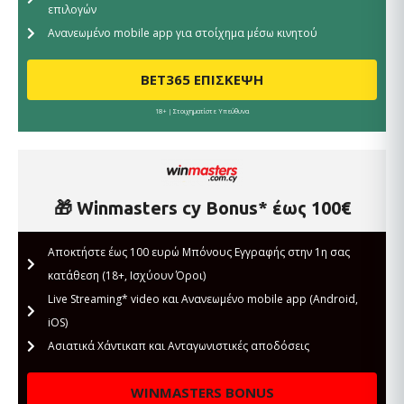
επιλογών
Ανανεωμένο mobile app για στοίχημα μέσω κινητού
BET365 ΕΠΙΣΚΕΨΗ
18+ | Στοιχηματίστε Υπεύθυνα
🎁 Winmasters cy Bonus* έως 100€
Αποκτήστε έως 100 ευρώ Μπόνους Εγγραφής στην 1η σας
κατάθεση (18+, Ισχύουν Όροι)
Live Streaming* video και Ανανεωμένο mobile app (Android,
iOS)
Ασιατικά Χάντικαπ και Ανταγωνιστικές αποδόσεις
WINMASTERS BONUS