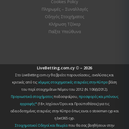
Cookies Policy
Πληρωμές – Συναλλαγές
Οδηγός Στοιχήματος
Κλήρωση Τζόκερ
Παίξτε Υπεύθυνα
LiveBetting.com.cy © – 2026
Στο LiveBetting.com.cy θα βρείτε παρουσίασεις , αναλύσεις και
κριτικές από τις
νόμιμες στοιχηματικές εταιρείες στην Κύπρο
βάση
του περί στοιχημάτων Νόμου του 2012 (Ν. 106(I)/2012).
Προγνωστικά στοιχήματος
ποδοσφαίρου,
προσφορές και μπόνους
εγγραφής*
(18+, Ισχύουν Όροι και Προϋποθέσεις) για τις
αδειοδοτημένες εταιρείες στην Κύπρο όπως ειναι ο stoiximan cyp και
η bet365 cyp.
Στοιχηματικοί Οδηγοί και θεωρία
που θα σας βοηθήσουν στην