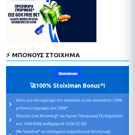
⚡ ΜΠΟΝΟΥΣ ΣΤΟΙΧΗΜΑ
🚀100% Stoiximan Bonus*!
Κάντε μια νέα εγγραφή στο stoiximan cy και αποκτήστε 100%
μπόνους εγγραφής έως 300€*
Πλούσιο Live Streaming* και Άμεση Τηλεφωνική Εξυπηρέτηση
στο 7000-8388 (καθημερινά 10.00-22.00)
0% Γκανιότα* σε επιλεγμένα παιχνίδια και Επιστροφή