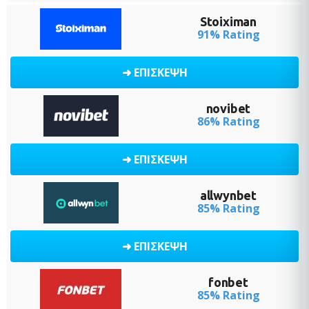
Stoiximan
91% Rating
➜ ΕΠΙΣΚΕΨΗ
novibet
86% Rating
➜ ΕΠΙΣΚΕΨΗ
allwynbet
85% Rating
➜ ΕΠΙΣΚΕΨΗ
fonbet
85% Rating