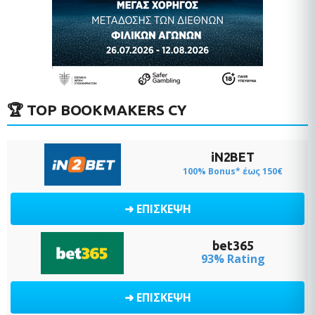
🏆 TOP BOOKMAKERS CY
iN2BET
100% Bonus* έως 150€
➜ ΕΠΙΣΚΕΨΗ
bet365
93% Rating
➜ ΕΠΙΣΚΕΨΗ