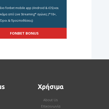
νο fonbet mobile app (Android & iOS) και
κάμα από Live Streaming* αγώνες (*18+,
 Όροι & Προϋποθέσεις)
FONBET BONUS
us
Χρήσιμα
About Us
Επικοινωνία