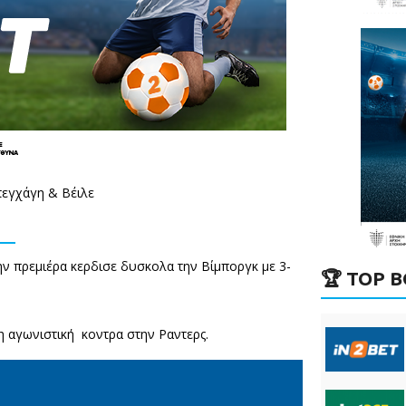
πεγχάγη & Βέιλε
ν πρεμιέρα κερδισε δυσκολα την Βίμποργκ με 3-
🏆 TOP 
η αγωνιστική κοντρα στην Ραντερς.