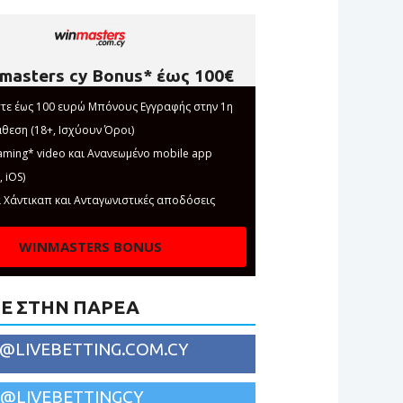
nmasters cy Bonus* έως 100€
τε έως 100 ευρώ Μπόνους Εγγραφής στην 1η
θεση (18+, Ισχύουν Όροι)
eaming* video και Ανανεωμένο mobile app
 iOS)
 Χάντικαπ και Ανταγωνιστικές αποδόσεις
WINMASTERS BONUS
ΤΕ ΣΤΗΝ ΠΑΡΕΑ
@LIVEBETTING.COM.CY
@LIVEBETTINGCY