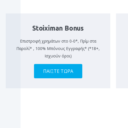
Stoiximan Bonus
Επιστροφή χρημάτων στο 0-0*, Πρίμ στα
Παρολί* , 100% Μπόνους Εγγραφής* (*18+,
Ισχυούν όροι)
ΠΑΙΞΤΕ ΤΩΡΑ