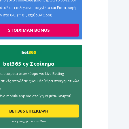
ηση στο 7000-8388 (καθημερινά 10.00-22.00)
ότα* σε επιλεγμένα παιχνίδια και Επιστροφή
 στο 0-0. (*18+, Ισχύουν Όροι)
STOIXIMAN BONUS
bet365 cy Στοίχημα
 εταιρεία στον κόσμο για Live Betting
ιστικές αποδόσεις και Πληθώρα στοιχηματικών
ν
νο mobile app για στοίχημα μέσω κινητού
BET365 ΕΠΙΣΚΕΨΗ
18+ | Στοιχηματίστε Υπεύθυνα