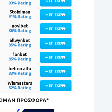
➜ ΕΠΙΣΚΕΨΗ
93% Rating
Stoiximan
➜ ΕΠΙΣΚΕΨΗ
91% Rating
novibet
➜ ΕΠΙΣΚΕΨΗ
86% Rating
allwynbet
➜ ΕΠΙΣΚΕΨΗ
85% Rating
fonbet
➜ ΕΠΙΣΚΕΨΗ
85% Rating
bet on alfa
➜ ΕΠΙΣΚΕΨΗ
83% Rating
Winmasters
➜ ΕΠΙΣΚΕΨΗ
82% Rating
IXIMAN ΠΡΟΣΦΟΡΑ*