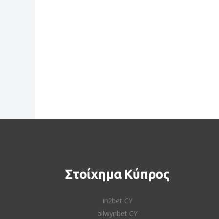
Στοίχημα Κύπρος
in2bet CY
allwynbet CY