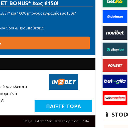
BET BONUS* έως €150!
REEBET* και 100% μπόνους εγγραφής έως 150€*
ύουν Όροι & Προϋποθέσεις)
S
αίζουν κλειστά
νουμε ένα
 G.
ΠΑΙΞΤΕ ΤΩΡΑ
📱 STO
Πάιξε με Ασφάλεια θέσε τα όρια σου | 18+