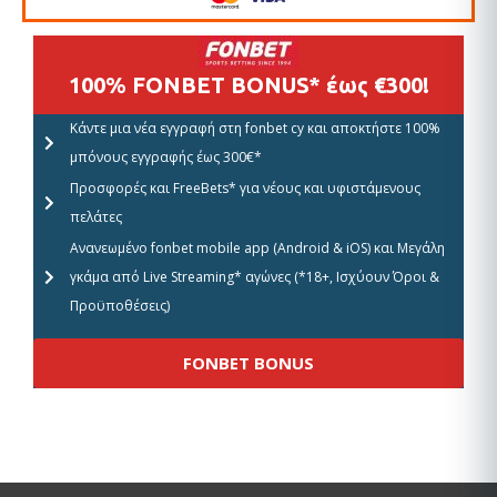
100% FONBET BONUS* έως €300!
Κάντε μια νέα εγγραφή στη fonbet cy και αποκτήστε 100%
μπόνους εγγραφής έως 300€*
Προσφoρές και FreeBets* για νέους και υφιστάμενους
πελάτες
Ανανεωμένο fonbet mobile app (Android & iOS) και Μεγάλη
γκάμα από Live Streaming* αγώνες (*18+, Ισχύουν Όροι &
Προϋποθέσεις)
FONBET BONUS