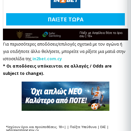
ΠΑΙΞΤΕ ΤΩΡΑ
Πάιξε με Ασφάλεια θέσε τα όρια
σου | 18+
Για περισσότερες αποδόσεις/επιλογές σχετικά με τον αγώνα ή
για οτιδήποτε άλλο θελήσετε, μπορείτε να ρίξετε μια ματιά στην
ιστοσελίδα της
in2bet.com.cy
* Οι αποδόσεις υπόκεινται σε αλλαγές / Odds
are
subject
to
change
).
*Iσχύουν όροι και προϋποθέσεις. 18+| | Παίξτε Υπεύθυνα | ΕΑΣ |
safergambling.gov.cy