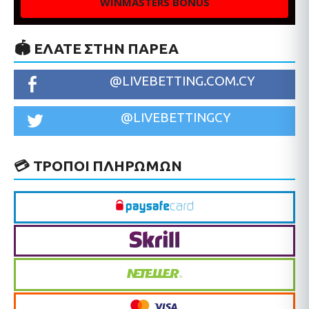
WINMASTERS BONUS
🏟️ ΕΛΑΤΕ ΣΤΗΝ ΠΑΡΕΑ
@LIVEBETTING.COM.CY
@LIVEBETTINGCY
💳 ΤΡΟΠΟΙ ΠΛΗΡΩΜΩΝ