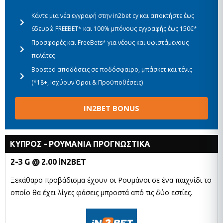
Κάντε μια νέα εγγραφή στην in2bet cy και αποκτήστε έως
65ευρώ FREEBET* και 100% μπόνους εγγραφής έως 150€*
Προσφoρές και FreeBets* για νέους και υφιστάμενους
πελάτες
Boosted αποδόσεις σε ποδόσφαιρο, μπάσκετ και τένις
(*18+, Ισχύουν Όροι & Προϋποθέσεις)
ΙΝ2BET BONUS
ΚΥΠΡΟΣ - ΡΟΥΜΑΝΙΑ ΠΡΟΓΝΩΣΤΙΚΑ
2-3 G @ 2.00
iΝ2ΒΕΤ
Ξεκάθαρο προβάδισμα έχουν οι Ρουμάνοι σε ένα παιχνίδι το
οποίο θα έχει λίγες φάσεις μπροστά από τις δύο εστίες.