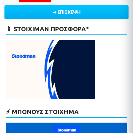
➜ ΕΠΙΣΚΕΨΗ
📱 STOIXIMAN ΠΡΟΣΦΟΡΑ*
⚡ ΜΠΟΝΟΥΣ ΣΤΟΙΧΗΜΑ