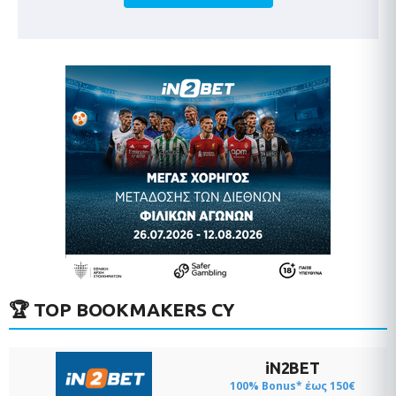
🏆 TOP BOOKMAKERS CY
iN2BET
100% Bonus* έως 150€