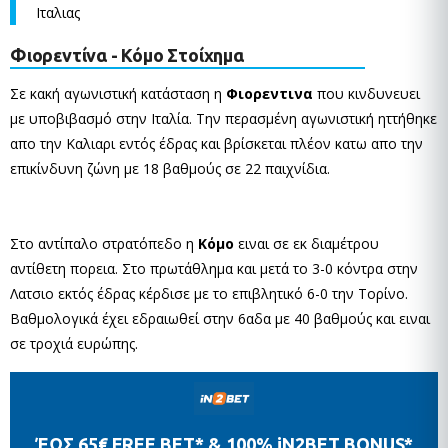
Ιταλιας
Φιορεντίνα - Κόμο Στοίχημα
Σε κακή αγωνιστική κατάσταση η
Φιορεντινα
που κινδυνευει
με υποβιβασμό στην Ιταλία. Την περασμένη αγωνιστική ηττήθηκε
απο την Καλιαρι εντός έδρας και βρίσκεται πλέον κατω απο την
επικίνδυνη ζώνη με 18 βαθμούς σε 22 παιχνίδια.
Στο αντίπαλο στρατόπεδο η
Κόμο
ειναι σε εκ διαμέτρου
αντίθετη πορεια. Στο πρωτάθλημα και μετά το 3-0 κόντρα στην
Λατσιο εκτός έδρας κέρδισε με το επιβλητικό 6-0 την Τορίνο.
Βαθμολογικά έχει εδραιωθεί στην 6αδα με 40 βαθμούς και ειναι
σε τροχιά ευρώπης.
ΈΩΣ 65€ FREE BET* & 100% iN2BET BONUS*