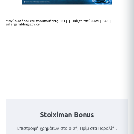
*Iσχύουν όροι και προϋποθέσεις. 18+| | Παίξτε Υπεύθυνα | ΕΑΣ |
safergambling.gov.cy
Stoiximan Bonus
Επιστροφή χρημάτων στο 0-0*, Πρίμ στα Παρολί* ,