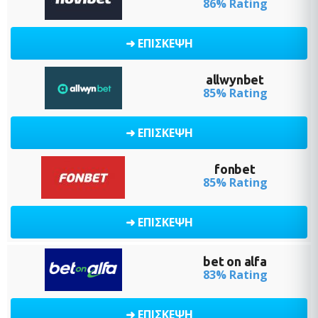
86% Rating
➜ ΕΠΙΣΚΕΨΗ
allwynbet
85% Rating
➜ ΕΠΙΣΚΕΨΗ
fonbet
85% Rating
➜ ΕΠΙΣΚΕΨΗ
bet on alfa
83% Rating
➜ ΕΠΙΣΚΕΨΗ