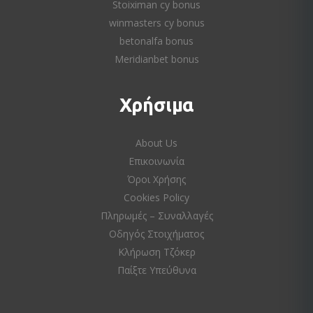
Stoiximan cy bonus
winmasters cy bonus
betonalfa bonus
Meridianbet bonus
Χρήσιμα
About Us
Επικοινωνία
Όροι Χρήσης
Cookies Policy
Πληρωμές – Συναλλαγές
Οδηγός Στοιχήματος
Κλήρωση Τζόκερ
Παίξτε Υπεύθυνα