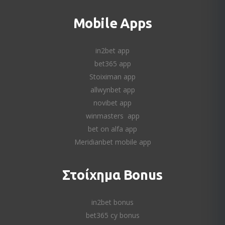
Mobile Apps
in2bet app
bet365 app
Stoiximan app
allwynbet app
novibet app
winmasters app
bet on alfa app
Meridianbet mobile app
Στοίχημα Bonus
in2bet bonus
bet365 cy bonus