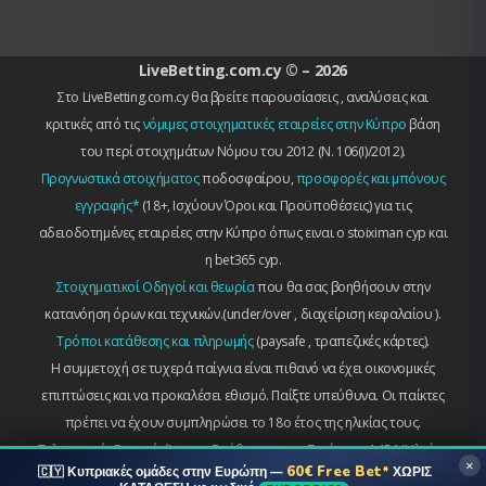
LiveBetting.com.cy © – 2026
Στο LiveBetting.com.cy θα βρείτε παρουσίασεις , αναλύσεις και
κριτικές από τις
νόμιμες στοιχηματικές εταιρείες στην Κύπρο
βάση
του περί στοιχημάτων Νόμου του 2012 (Ν. 106(I)/2012).
Προγνωστικά στοιχήματος
ποδοσφαίρου,
προσφορές και μπόνους
εγγραφής*
(18+, Ισχύουν Όροι και Προϋποθέσεις) για τις
αδειοδοτημένες εταιρείες στην Κύπρο όπως ειναι ο stoiximan cyp και
η bet365 cyp.
Στοιχηματικοί Οδηγοί και θεωρία
που θα σας βοηθήσουν στην
κατανόηση όρων και τεχνικών.(under/over , διαχείριση κεφαλαίου ).
Tρόποι κατάθεσης και πληρωμής
(paysafe , τραπεζικές κάρτες).
Η συμμετοχή σε τυχερά παίγνια είναι πιθανό να έχει οικονομικές
επιπτώσεις και να προκαλέσει εθισμό. Παίξτε υπεύθυνα. Οι παίκτες
πρέπει να έχουν συμπληρώσει το 18ο έτος της ηλικίας τους.
Τηλεφωνικές Γραμμές Άμεσης Βοήθειας για το Στοίχημα: 1454 (Ηλικίας
×
60€ Free Bet*
🇨🇾
Κυπριακές ομάδες στην Ευρώπη
—
ΧΩΡΙΣ
22+) και 1456 (άτομα έως 22 ετών)