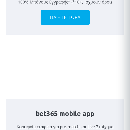
100% Μπόνους Εγγραφής* (*18+, Ισχυούν όροι)
ΠΑΙΞΤΕ ΤΩΡΑ
bet365 mobile app
Κορυφαία εταιρεία για pre-match και Live Στοίχημα