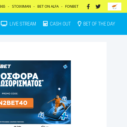
365
STOIXIMAN
BET ON ALFA
FONBET
LIVE STREAM
CASH OUT
BET OF THE DAY