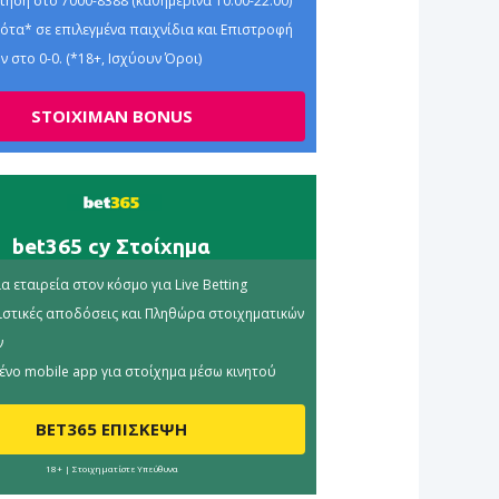
ηση στο 7000-8388 (καθημερινά 10.00-22.00)
ότα* σε επιλεγμένα παιχνίδια και Επιστροφή
 στο 0-0. (*18+, Ισχύουν Όροι)
STOIXIMAN BONUS
bet365 cy Στοίχημα
 εταιρεία στον κόσμο για Live Betting
ιστικές αποδόσεις και Πληθώρα στοιχηματικών
ν
νο mobile app για στοίχημα μέσω κινητού
BET365 ΕΠΙΣΚΕΨΗ
18+ | Στοιχηματίστε Υπεύθυνα