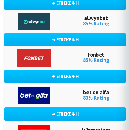
➜ ΕΠΙΣΚΕΨΗ
allwynbet
85% Rating
➜ ΕΠΙΣΚΕΨΗ
fonbet
85% Rating
➜ ΕΠΙΣΚΕΨΗ
bet on alfa
83% Rating
➜ ΕΠΙΣΚΕΨΗ