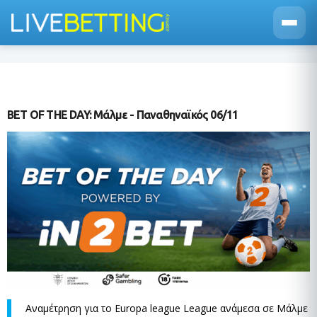
BET OF THE DAY: Μάλμε - Παναθηναϊκός 06/11
Αναμέτρηση για το Εuropa league League ανάμεσα σε Μάλμε