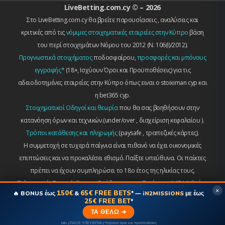
LiveBetting.com.cy © – 2026
Στο LiveBetting.com.cy θα βρείτε παρουσίασεις , αναλύσεις και
κριτικές από τις
νόμιμες στοιχηματικές εταιρείες στην Κύπρο
βάση
του περί στοιχημάτων Νόμου του 2012 (Ν. 106(I)/2012).
Προγνωστικά στοιχήματος
ποδοσφαίρου,
προσφορές και μπόνους
εγγραφής*
(18+, Ισχύουν Όροι και Προϋποθέσεις) για τις
αδειοδοτημένες εταιρείες στην Κύπρο όπως ειναι ο stoiximan cyp και
η bet365 cyp.
Στοιχηματικοί Οδηγοί και θεωρία
που θα σας βοηθήσουν στην
κατανόηση όρων και τεχνικών.(under/over , διαχείριση κεφαλαίου ).
Tρόποι κατάθεσης και πληρωμής
(paysafe , τραπεζικές κάρτες).
Η συμμετοχή σε τυχερά παίγνια είναι πιθανό να έχει οικονομικές
επιπτώσεις και να προκαλέσει εθισμό. Παίξτε υπεύθυνα. Οι παίκτες
πρέπει να έχουν συμπληρώσει το 18ο έτος της ηλικίας τους.
Τηλεφωνικές Γραμμές Άμεσης Βοήθειας για το Στοίχημα: 1454 (Ηλικίας
×
150€
65€ FREE BETS
🔥 BONUS έως
&
* —
iN2MISSIONS
με έως
22+) και 1456 (άτομα έως 22 ετών)
25€ FREE BET
*
ΤΑ ΘΕΛΩ ➜
18+ | ΠΑΙΞΕ ΥΠΕΥΘΥΝΑ | *Ισχύουν όροι και προϋποθέσεις