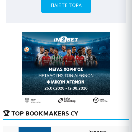
ΠΑΙΞΤΕ ΤΩΡΑ
🏆 TOP BOOKMAKERS CY