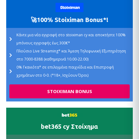
🚀100% Stoiximan Bonus*!
Κάντε μια νέα εγγραφή στο stoiximan cy και αποκτήστε 100%
μπόνους εγγραφής έως 300€*
Πλούσιο Live Streaming* και Άμεση Τηλεφωνική Εξυπηρέτηση
στο 7000-8388 (καθημερινά 10.00-22.00)
0% Γκανιότα* σε επιλεγμένα παιχνίδια και Επιστροφή
χρημάτων στο 0-0. (*18+, Ισχύουν Όροι)
STOIXIMAN BONUS
bet365 cy Στοίχημα