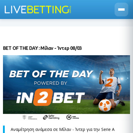
BET OF THE DAY : Μίλαν - Ίντερ 08/03
Αναμέτρηση ανάμεσα σε Μίλαν - Ίντερ για την Serie A