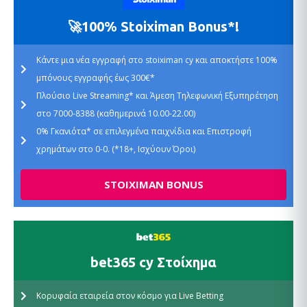
🚀100% Stoiximan Bonus*!
Κάντε μια νέα εγγραφή στο stoiximan cy και αποκτήστε 100%
μπόνους εγγραφής έως 300€*
Πλούσιο Live Streaming* και Άμεση Τηλεφωνική Εξυπηρέτηση
στο 7000-8388 (καθημερινά 10.00-22.00)
0% Γκανιότα* σε επιλεγμένα παιχνίδια και Επιστροφή
χρημάτων στο 0-0. (*18+, Ισχύουν Όροι)
STOIXIMAN BONUS
bet365 cy Στοίχημα
Κορυφαία εταιρεία στον κόσμο για Live Betting