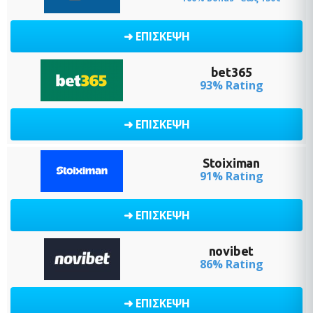
➜ ΕΠΙΣΚΕΨΗ
bet365
93% Rating
➜ ΕΠΙΣΚΕΨΗ
Stoiximan
91% Rating
➜ ΕΠΙΣΚΕΨΗ
novibet
86% Rating
➜ ΕΠΙΣΚΕΨΗ