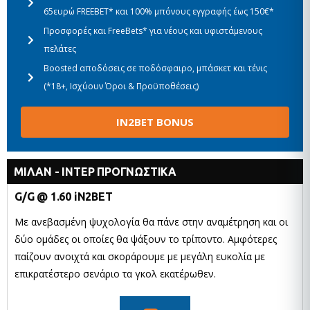
65ευρώ FREEBET* και 100% μπόνους εγγραφής έως 150€*
Προσφoρές και FreeBets* για νέους και υφιστάμενους
πελάτες
Boosted αποδόσεις σε ποδόσφαιρο, μπάσκετ και τένις
(*18+, Ισχύουν Όροι & Προϋποθέσεις)
ΙΝ2BET BONUS
ΜΙΛΑΝ - ΙΝΤΕΡ ΠΡΟΓΝΩΣΤΙΚΑ
G/G @ 1.60
iΝ2ΒΕΤ
Με ανεβασμένη ψυχολογία θα πάνε στην αναμέτρηση και οι
δύο ομάδες οι οποίες θα ψάξουν το τρίποντο. Αμφότερες
παίζουν ανοιχτά και σκοράρουμε με μεγάλη ευκολία με
επικρατέστερο σενάριο τα γκολ εκατέρωθεν.