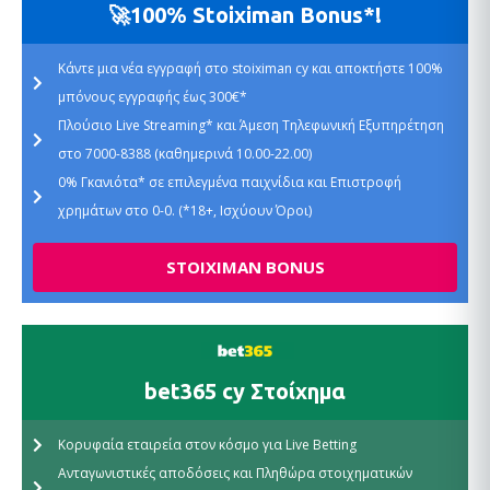
🚀100% Stoiximan Bonus*!
Κάντε μια νέα εγγραφή στο stoiximan cy και αποκτήστε 100%
μπόνους εγγραφής έως 300€*
Πλούσιο Live Streaming* και Άμεση Τηλεφωνική Εξυπηρέτηση
στο 7000-8388 (καθημερινά 10.00-22.00)
0% Γκανιότα* σε επιλεγμένα παιχνίδια και Επιστροφή
χρημάτων στο 0-0. (*18+, Ισχύουν Όροι)
STOIXIMAN BONUS
bet365 cy Στοίχημα
Κορυφαία εταιρεία στον κόσμο για Live Betting
Ανταγωνιστικές αποδόσεις και Πληθώρα στοιχηματικών