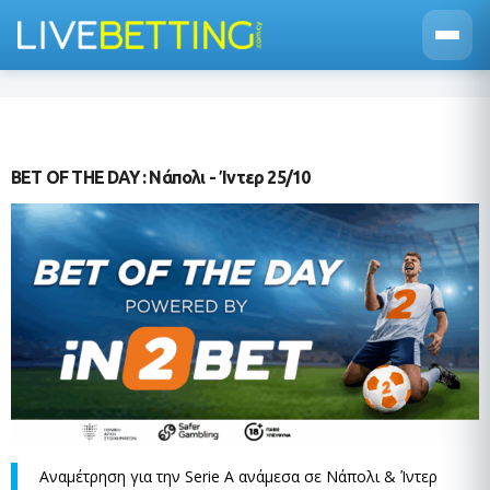
BET OF THE DAY : Νάπολι - Ίντερ 25/10
Αναμέτρηση για την Serie A ανάμεσα σε Νάπολι & Ίντερ