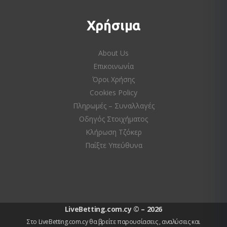
Χρήσιμα
About Us
Επικοινωνία
Όροι Χρήσης
Cookies Policy
Πληρωμές – Συναλλαγές
Οδηγός Στοιχήματος
Κλήρωση Τζόκερ
Παίξτε Υπεύθυνα
LiveBetting.com.cy © – 2026
Στο LiveBetting.com.cy θα βρείτε παρουσίασεις , αναλύσεις και