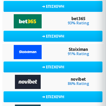
➜ ΕΠΙΣΚΕΨΗ
bet365
93% Rating
➜ ΕΠΙΣΚΕΨΗ
Stoiximan
91% Rating
➜ ΕΠΙΣΚΕΨΗ
novibet
86% Rating
➜ ΕΠΙΣΚΕΨΗ