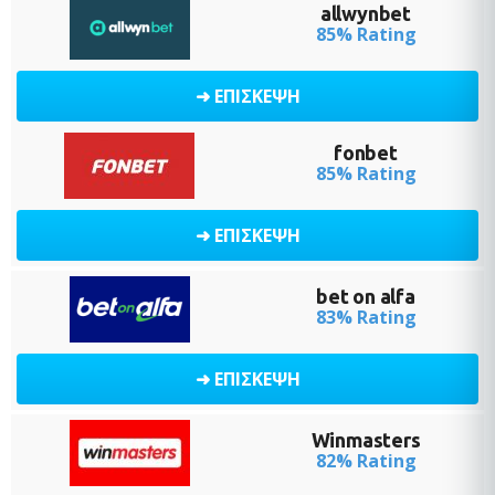
allwynbet
85% Rating
➜ ΕΠΙΣΚΕΨΗ
fonbet
85% Rating
➜ ΕΠΙΣΚΕΨΗ
bet on alfa
83% Rating
➜ ΕΠΙΣΚΕΨΗ
Winmasters
82% Rating