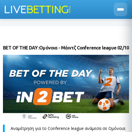
BET OF THE DAY :Ομόνοια - Μάιντζ Conference league 02/10
Αναμέτρηση για τo Conference league ανάμεσα σε Ομόνοια