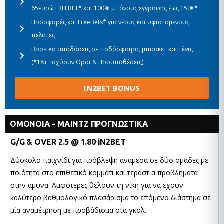
65ευρώ FREEBET* και 100% μπόνους εγγραφής έως 150€*
Προσφoρές και FreeBets* για νέους και υφιστάμενους
πελάτες
Boosted αποδόσεις σε ποδόσφαιρο, μπάσκετ και τένις
(*18+, Ισχύουν Όροι & Προϋποθέσεις)
ΙΝ2BET BONUS
ΟΜΟΝΟΙΑ - ΜΑΙΝΤΖ ΠΡΟΓΝΩΣΤΙΚΑ
G/G & OVER 2.5 @ 1.80
iΝ2ΒΕΤ
Δύσκολο παιχνίδι για πρόβλεψη ανάμεσα σε δύο ομάδες με
ποιότητα στο επιθετικό κομμάτι και τεράστια προβλήματα
στην άμυνα. Αμφότερες θέλουν τη νίκη για να έχουν
καλύτερο βαθμολογικό πλασάρισμα το επόμενο διάστημα σε
μία αναμέτρηση με προβάδισμα στα γκολ.