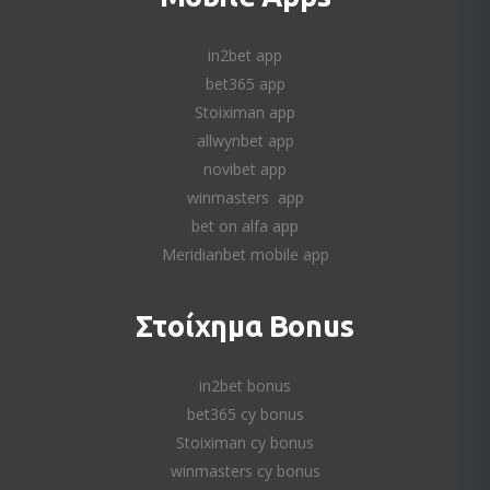
in2bet app
bet365 app
Stoiximan app
allwynbet app
novibet app
winmasters app
bet on alfa app
Meridianbet mobile app
Στοίχημα Bonus
in2bet bonus
bet365 cy bonus
Stoiximan cy bonus
winmasters cy bonus