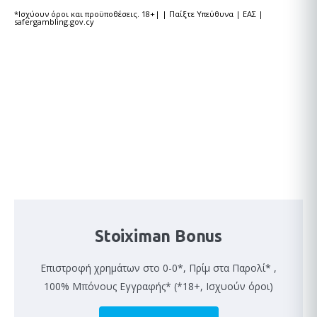
*Iσχύουν όροι και προϋποθέσεις. 18+| | Παίξτε Υπεύθυνα | ΕΑΣ |
safergambling.gov.cy
Stoiximan Bonus
Επιστροφή χρημάτων στο 0-0*, Πρίμ στα Παρολί* ,
100% Μπόνους Εγγραφής* (*18+, Ισχυούν όροι)