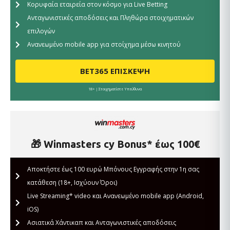
Κορυφαία εταιρεία στον κόσμο για Live Betting
Ανταγωνιστικές αποδόσεις και Πληθώρα στοιχηματικών
επιλογών
Ανανεωμένο mobile app για στοίχημα μέσω κινητού
BET365 ΕΠΙΣΚΕΨΗ
18+ | Στοιχηματίστε Υπεύθυνα
🎁 Winmasters cy Bonus* έως 100€
Αποκτήστε έως 100 ευρώ Μπόνους Εγγραφής στην 1η σας
κατάθεση (18+, Ισχύουν Όροι)
Live Streaming* video και Ανανεωμένο mobile app (Android,
iOS)
Ασιατικά Χάντικαπ και Ανταγωνιστικές αποδόσεις