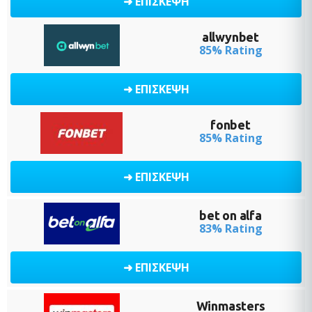
➜ ΕΠΙΣΚΕΨΗ
allwynbet
85% Rating
➜ ΕΠΙΣΚΕΨΗ
fonbet
85% Rating
➜ ΕΠΙΣΚΕΨΗ
bet on alfa
83% Rating
➜ ΕΠΙΣΚΕΨΗ
Winmasters