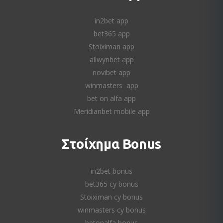
in2bet app
bet365 app
Stoiximan app
allwynbet app
novibet app
winmasters app
bet on alfa app
Meridianbet mobile app
Στοίχημα Bonus
in2bet bonus
bet365 cy bonus
Stoiximan cy bonus
winmasters cy bonus
betonalfa bonus