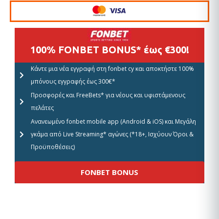
100% FONBET BONUS* έως €300!
Κάντε μια νέα εγγραφή στη fonbet cy και αποκτήστε 100%
μπόνους εγγραφής έως 300€*
Προσφoρές και FreeBets* για νέους και υφιστάμενους
πελάτες
Ανανεωμένο fonbet mobile app (Android & iOS) και Μεγάλη
γκάμα από Live Streaming* αγώνες (*18+, Ισχύουν Όροι &
Προϋποθέσεις)
FONBET BONUS