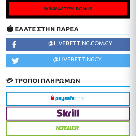
WINMASTERS BONUS
🏟️ ΕΛΑΤΕ ΣΤΗΝ ΠΑΡΕΑ
@LIVEBETTING.COM.CY
@LIVEBETTINGCY
💳 ΤΡΟΠΟΙ ΠΛΗΡΩΜΩΝ