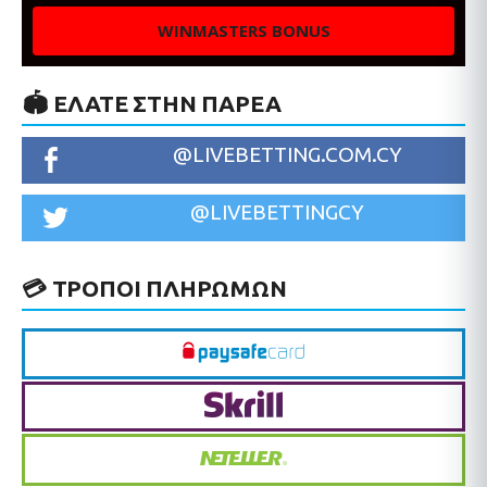
WINMASTERS BONUS
🏟️ ΕΛΑΤΕ ΣΤΗΝ ΠΑΡΕΑ
@LIVEBETTING.COM.CY
@LIVEBETTINGCY
💳 ΤΡΟΠΟΙ ΠΛΗΡΩΜΩΝ