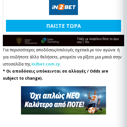
ΠΑΙΞΤΕ ΤΩΡΑ
Πάιξε με Ασφάλεια θέσε τα όρια
σου | 18+
Για περισσότερες αποδόσεις/επιλογές σχετικά με τον αγώνα
ή
για οτιδήποτε άλλο θελήσετε, μπορείτε να ρίξετε μια ματιά στην
ιστοσελίδα της
in2bet.com.cy
* Οι αποδόσεις υπόκεινται σε αλλαγές / Odds
are
subject
to
change
).