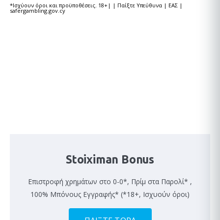
*Iσχύουν όροι και προϋποθέσεις. 18+| | Παίξτε Υπεύθυνα | ΕΑΣ |
safergambling.gov.cy
Stoiximan Bonus
Επιστροφή χρημάτων στο 0-0*, Πρίμ στα Παρολί* ,
100% Μπόνους Εγγραφής* (*18+, Ισχυούν όροι)