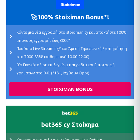
🚀100% Stoiximan Bonus*!
Κάντε μια νέα εγγραφή στο stoiximan cy και αποκτήστε 100%
μπόνους εγγραφής έως 300€*
Πλούσιο Live Streaming* και Άμεση Τηλεφωνική Εξυπηρέτηση
στο 7000-8388 (καθημερινά 10.00-22.00)
0% Γκανιότα* σε επιλεγμένα παιχνίδια και Επιστροφή
χρημάτων στο 0-0. (*18+, Ισχύουν Όροι)
STOIXIMAN BONUS
bet365 cy Στοίχημα
Κορυφαία εταιρεία στον κόσμο για Live Betting