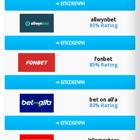
➜ ΕΠΙΣΚΕΨΗ
allwynbet
85% Rating
➜ ΕΠΙΣΚΕΨΗ
fonbet
85% Rating
➜ ΕΠΙΣΚΕΨΗ
bet on alfa
83% Rating
➜ ΕΠΙΣΚΕΨΗ