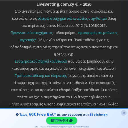
LiveBetting.com.cy © – 2026
Στο LiveBetting.com.cy θα βρείτε παρουσίασεις , αναλύσεις και
κριτικές από τις
νόμιμες στοιχηματικές εταιρείες στην Κύπρο
βάση
του περί στοιχημάτων Νόμου του 2012 (Ν. 106(I)/2012).
Προγνωστικά στοιχήματος
ποδοσφαίρου,
προσφορές και μπόνους
εγγραφής*
(18+, Ισχύουν Όροι και Προϋποθέσεις) για τις
αδειοδοτημένες εταιρείες στην Κύπρο όπως ειναι ο stoiximan cyp και
η bet365 cyp.
Στοιχηματικοί Οδηγοί και θεωρία
που θα σας βοηθήσουν στην
κατανόηση όρων και τεχνικών.(under/over , διαχείριση κεφαλαίου ).
Tρόποι κατάθεσης και πληρωμής
(paysafe , τραπεζικές κάρτες).
Η συμμετοχή σε τυχερά παίγνια είναι πιθανό να έχει οικονομικές
επιπτώσεις και να προκαλέσει εθισμό. Παίξτε υπεύθυνα. Οι παίκτες
πρέπει να έχουν συμπληρώσει το 18ο έτος της ηλικίας τους.
Τηλεφωνικές Γραμμές Άμεσης Βοήθειας για το Στοίχημα: 1454 (Ηλικίας
22+) και 1456 (άτομα έως 22 ετών)
×
Έως 60€ Free Bet*
⚽
με την εγγραφή στη
Stoiximan
ΕΓΓΡΑΦΗ 🎁
18+ | ΠΑΙΞΕ ΥΠΕΥΘΥΝΑ | *Ισχύουν όροι και προϋποθέσεις