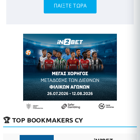
ΠΑΙΞΤΕ ΤΩΡΑ
🏆 TOP BOOKMAKERS CY