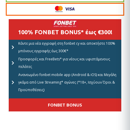
100% FONBET BONUS* έως €300!
Κάντε μια νέα εγγραφή στη fonbet cy και αποκτήστε 100%
μπόνους εγγραφής έως 300€*
Προσφoρές και FreeBets* για νέους και υφιστάμενους
πελάτες
Ανανεωμένο fonbet mobile app (Android & iOS) και Μεγάλη
γκάμα από Live Streaming* αγώνες (*18+, Ισχύουν Όροι &
Προϋποθέσεις)
FONBET BONUS