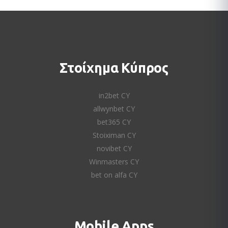
Στοίχημα Κύπρος
in2bet CY
allwynbet CY
bet365 CY
Stoiximan CY
novibet CY
Winmasters CY
bet on alfa CY
Mobile Apps