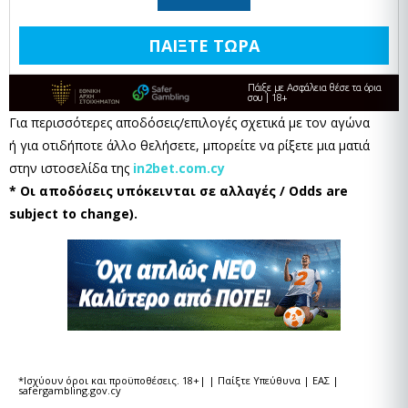
ΠΑΙΞΤΕ ΤΩΡΑ
Πάιξε με Ασφάλεια θέσε τα όρια
σου | 18+
Για περισσότερες αποδόσεις/επιλογές σχετικά με τον αγώνα
ή για οτιδήποτε άλλο θελήσετε, μπορείτε να ρίξετε μια ματιά
στην ιστοσελίδα της
in2bet.com.cy
* Οι αποδόσεις υπόκεινται σε αλλαγές / Odds
are
subject
to
change
).
*Iσχύουν όροι και προϋποθέσεις. 18+| | Παίξτε Υπεύθυνα | ΕΑΣ |
safergambling.gov.cy