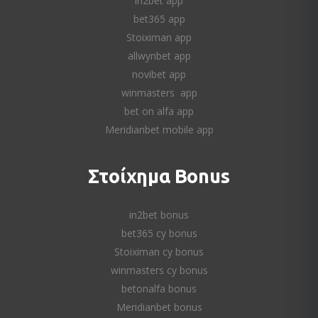
in2bet app
bet365 app
Stoiximan app
allwynbet app
novibet app
winmasters app
bet on alfa app
Meridianbet mobile app
Στοίχημα Bonus
in2bet bonus
bet365 cy bonus
Stoiximan cy bonus
winmasters cy bonus
betonalfa bonus
Meridianbet bonus