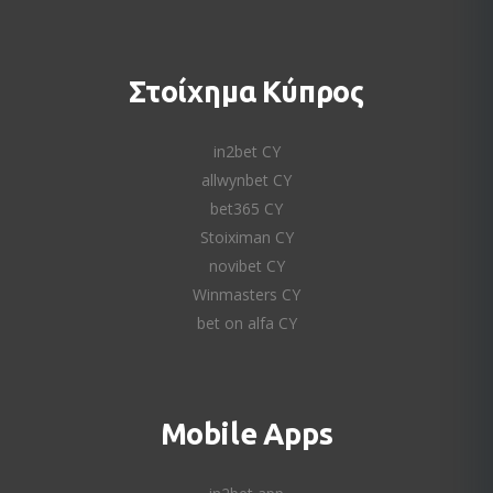
Στοίχημα Κύπρος
in2bet CY
allwynbet CY
bet365 CY
Stoiximan CY
novibet CY
Winmasters CY
bet on alfa CY
Mobile Apps