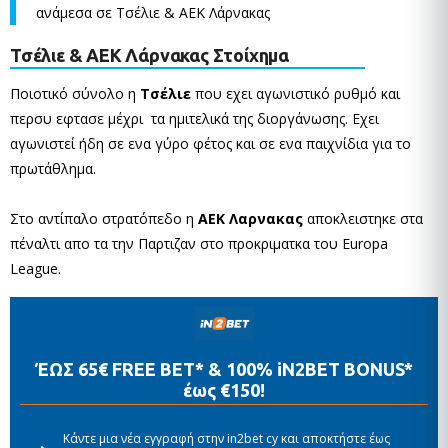
ανάμεσα σε Τσέλιε & ΑΕΚ Λάρνακας
Τσέλιε & ΑΕΚ Λάρνακας Στοίχημα
Ποιοτικό σύνολο η
Τσέλιε
που εχει αγωνιστικό ρυθμό και
περσυ εφτασε μέχρι τα ημιτελικά της διοργάνωσης. Εχει
αγωνιστεί ήδη σε ενα γύρο φέτος και σε ενα παιχνίδια για το
πρωτάθλημα.
Στο αντίπαλο στρατόπεδο η
ΑΕΚ Λαρνακας
αποκλειστηκε στα
πέναλτι απο τα την Παρτιζαν στο προκριματκα του Europa
League.
ΈΩΣ 65€ FREE BET* & 100% iN2BET BONUS*
έως €150!
Κάντε μια νέα εγγραφή στην in2bet cy και αποκτήστε έως