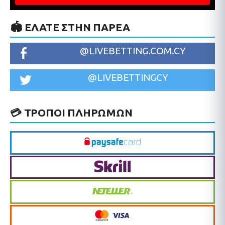
🏟️ ΕΛΑΤΕ ΣΤΗΝ ΠΑΡΕΑ
@LIVEBETTING.COM.CY
@LIVEBETTINGCY
💳 ΤΡΟΠΟΙ ΠΛΗΡΩΜΩΝ