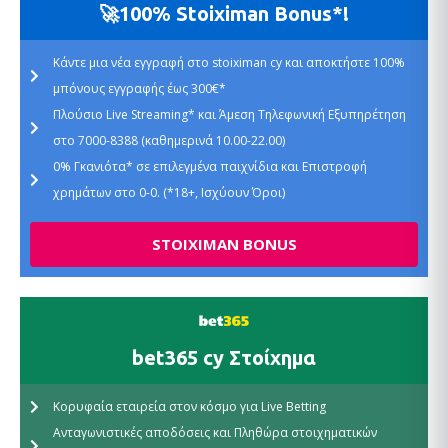
🚀100% Stoiximan Bonus*!
Κάντε μια νέα εγγραφή στο stoiximan cy και αποκτήστε 100%
μπόνους εγγραφής έως 300€*
Πλούσιο Live Streaming* και Άμεση Τηλεφωνική Εξυπηρέτηση
στο 7000-8388 (καθημερινά 10.00-22.00)
0% Γκανιότα* σε επιλεγμένα παιχνίδια και Επιστροφή
χρημάτων στο 0-0. (*18+, Ισχύουν Όροι)
STOIXIMAN BONUS
bet365 cy Στοίχημα
Κορυφαία εταιρεία στον κόσμο για Live Betting
Ανταγωνιστικές αποδόσεις και Πληθώρα στοιχηματικών