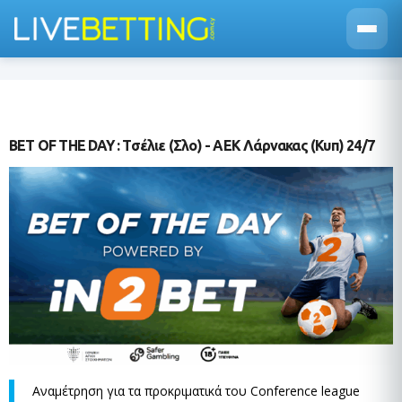
BET OF THE DAY : Τσέλιε (Σλο) - ΑΕΚ Λάρνακας (Κυπ) 24/7
Αναμέτρηση για τα προκριματικά του Conference league