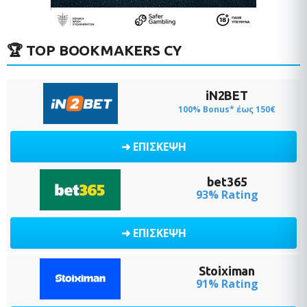
🏆 TOP BOOKMAKERS CY
iN2BET
100% Bonus* έως 150€
➜ ΕΠΙΣΚΕΨΗ
bet365
93% Rating
➜ ΕΠΙΣΚΕΨΗ
Stoiximan
91% Rating