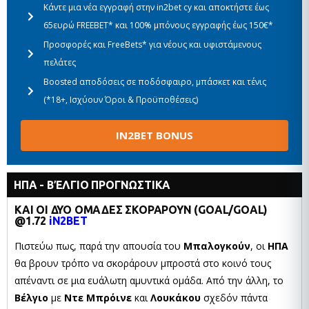
Κάντε μια νέα εγγραφή στην in2bet cy και αποκτήστε έως
65ευρώ FREEBET* και 100% μπόνους εγγραφής έως 150€*
Προσφoρές και FreeBets* για νέους και υφιστάμενους
πελάτες
Boosted αποδόσεις σε ποδόσφαιρο, μπάσκετ και τένις
(*18+, Ισχύουν Όροι & Προϋποθέσεις)
ΙΝ2BET BONUS
ΗΠΑ - ΒΈΛΓΙΟ ΠΡΟΓΝΩΣΤΙΚΑ
ΚΑΙ ΟΙ ΔΥΟ ΟΜΑΔΕΣ ΣΚΟΡΑΡΟΥΝ (GOAL/GOAL)
@1.72
iN2BET
Πιστεύω πως, παρά την απουσία του
Μπαλογκούν
, οι
ΗΠΑ
θα βρουν τρόπο να σκοράρουν μπροστά στο κοινό τους
απέναντι σε μια ευάλωτη αμυντικά ομάδα. Από την άλλη, το
Βέλγιο
με
Ντε Μπρόινε
και
Λουκάκου
σχεδόν πάντα