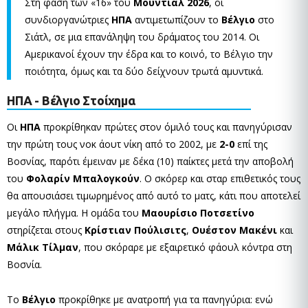
Στη φάση των «16» του
Μουντιάλ 2026
, οι
συνδιοργανώτριες
ΗΠΑ
αντιμετωπίζουν το
Βέλγιο
στο
Σιάτλ, σε μια επανάληψη του δράματος του 2014. Οι
Αμερικανοί έχουν την έδρα και το κοινό, το Βέλγιο την
ποιότητα, όμως και τα δύο δείχνουν τρωτά αμυντικά.
ΗΠΑ - Βέλγιο Στοίχημα
Οι
ΗΠΑ
προκρίθηκαν πρώτες στον όμιλό τους και πανηγύρισαν
την πρώτη τους νοκ άουτ νίκη από το 2002, με
2-0
επί της
Βοσνίας, παρότι έμειναν με δέκα (10) παίκτες μετά την αποβολή
του
Φολαρίν Μπαλογκούν
. Ο σκόρερ και σταρ επιθετικός τους
θα απουσιάσει τιμωρημένος από αυτό το ματς, κάτι που αποτελεί
μεγάλο πλήγμα. Η ομάδα του
Μαουρίσιο Ποτσετίνο
στηρίζεται στους
Κρίστιαν Πούλισιτς
,
Ουέστον Μακένι
και
Μάλικ Τίλμαν
, που σκόραρε με εξαιρετικό φάουλ κόντρα στη
Βοσνία.
Το
Βέλγιο
προκρίθηκε με ανατροπή για τα πανηγύρια: ενώ