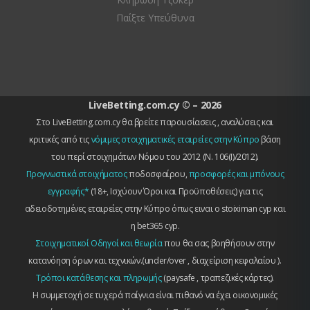
Παίξτε Υπεύθυνα
LiveBetting.com.cy © – 2026
Στο LiveBetting.com.cy θα βρείτε παρουσίασεις , αναλύσεις και
κριτικές από τις
νόμιμες στοιχηματικές εταιρείες στην Κύπρο
βάση
του περί στοιχημάτων Νόμου του 2012 (Ν. 106(I)/2012).
Προγνωστικά στοιχήματος
ποδοσφαίρου,
προσφορές και μπόνους
εγγραφής*
(18+, Ισχύουν Όροι και Προϋποθέσεις) για τις
αδειοδοτημένες εταιρείες στην Κύπρο όπως ειναι ο stoiximan cyp και
η bet365 cyp.
Στοιχηματικοί Οδηγοί και θεωρία
που θα σας βοηθήσουν στην
κατανόηση όρων και τεχνικών.(under/over , διαχείριση κεφαλαίου ).
Tρόποι κατάθεσης και πληρωμής
(paysafe , τραπεζικές κάρτες).
Η συμμετοχή σε τυχερά παίγνια είναι πιθανό να έχει οικονομικές