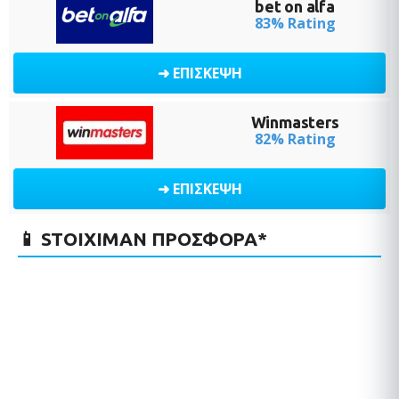
bet on alfa
83% Rating
➜ ΕΠΙΣΚΕΨΗ
Winmasters
82% Rating
➜ ΕΠΙΣΚΕΨΗ
📱 STOIXIMAN ΠΡΟΣΦΟΡΑ*