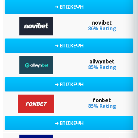
➜ ΕΠΙΣΚΕΨΗ
novibet
86% Rating
➜ ΕΠΙΣΚΕΨΗ
allwynbet
85% Rating
➜ ΕΠΙΣΚΕΨΗ
fonbet
85% Rating
➜ ΕΠΙΣΚΕΨΗ