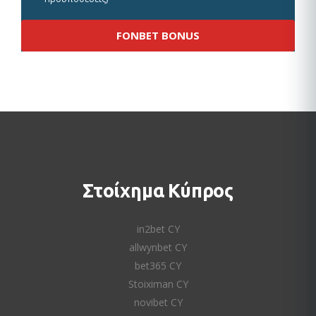
FONBET BONUS
Στοίχημα Κύπρος
in2bet CY
allwynbet CY
bet365 CY
Stoiximan CY
novibet CY