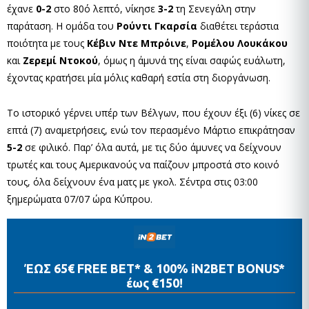
έχανε
0-2
στο 80ό λεπτό, νίκησε
3-2
τη Σενεγάλη στην
παράταση. Η ομάδα του
Ρούντι Γκαρσία
διαθέτει τεράστια
ποιότητα με τους
Κέβιν Ντε Μπρόινε
,
Ρομέλου Λουκάκου
και
Ζερεμί Ντοκού
, όμως η άμυνά της είναι σαφώς ευάλωτη,
έχοντας κρατήσει μία μόλις καθαρή εστία στη διοργάνωση.
Το ιστορικό γέρνει υπέρ των Βέλγων, που έχουν έξι (6) νίκες σε
επτά (7) αναμετρήσεις, ενώ τον περασμένο Μάρτιο επικράτησαν
5-2
σε φιλικό. Παρ’ όλα αυτά, με τις δύο άμυνες να δείχνουν
τρωτές και τους Αμερικανούς να παίζουν μπροστά στο κοινό
τους, όλα δείχνουν ένα ματς με γκολ. Σέντρα στις 03:00
ξημερώματα 07/07 ώρα Κύπρου.
ΈΩΣ 65€ FREE BET* & 100% iN2BET BONUS*
έως €150!