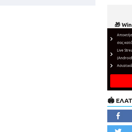
🎁 Wi
Αποκτήσ
σας κατά
Live Str
(Android,
Ασιατικά
🏟️ ΕΛΑ