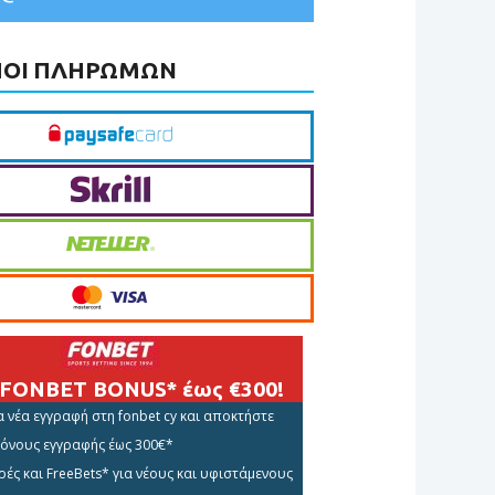
ΠΟΙ ΠΛΗΡΩΜΩΝ
FONBET BONUS* έως €300!
α νέα εγγραφή στη fonbet cy και αποκτήστε
όνους εγγραφής έως 300€*
ς και FreeBets* για νέους και υφιστάμενους