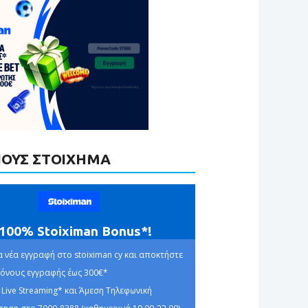
ΟΥΣ ΣΤΟΙΧΗΜΑ
100% Stoiximan Bonus*!
α νέα εγγραφή στο stoiximan cy και αποκτήστε
όνους εγγραφής έως 300€*
Live Streaming* και Άμεση Τηλεφωνική