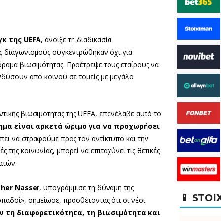
γκ της UEFA
, άνοιξε τη διαδικασία
υς διαγωνισμούς συγκεντρώθηκαν όχι για
όραμα βιωσιμότητας. Προέτρεψε τους εταίρους να
νδύσουν από κοινού σε τομείς με μεγάλο
οντικής βιωσιμότητας της UEFA, επανέλαβε αυτό το
μα είναι αρκετά ώριμο για να προχωρήσει
πει να στραφούμε προς τον αντίκτυπο και την
 της κοινωνίας, μπορεί να επιταχύνει τις θετικές
ατών.
aher Nasse
r, υπογράμμισε τη δύναμη της
📱 STO
παδοί», σημείωσε, προσθέτοντας ότι οι νέοι
 τη διαφορετικότητα, τη βιωσιμότητα και