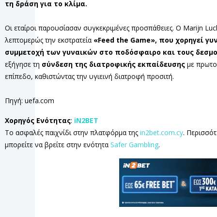
τη δράση για το κλίμα.
Οι εταίροι παρουσίασαν συγκεκριμένες προσπάθειες. Ο Marijn Lu
λεπτομερώς την εκστρατεία
«Feed the Game», που χορηγεί γυν
συμμετοχή των γυναικών στο ποδόσφαιρο και τους δεσμο
εξήγησε τη
σύνδεση της διατροφικής εκπαίδευσης
με πρωτοβ
επίπεδο, καθιστώντας την υγιεινή διατροφή προσιτή.
Πηγή: uefa.com
Χορηγός Ενότητας
:
iN2BET
Το ασφαλές παιχνίδι στην πλατφόρμα της
in2bet.com.cy
. Περισσό
μπορείτε να βρείτε στην ενότητα
Safer
Gambl
ing
.