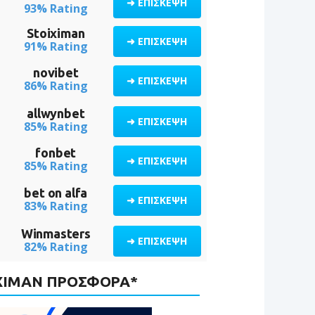
➜ ΕΠΙΣΚΕΨΗ
93% Rating
Stoiximan
➜ ΕΠΙΣΚΕΨΗ
91% Rating
novibet
➜ ΕΠΙΣΚΕΨΗ
86% Rating
allwynbet
➜ ΕΠΙΣΚΕΨΗ
85% Rating
fonbet
➜ ΕΠΙΣΚΕΨΗ
85% Rating
bet on alfa
➜ ΕΠΙΣΚΕΨΗ
83% Rating
Winmasters
➜ ΕΠΙΣΚΕΨΗ
82% Rating
IXIMAN ΠΡΟΣΦΟΡΑ*