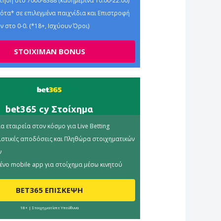
ηση στο 7000-8388 (καθημερινά 10.00-22.00)
ότα* σε επιλεγμένα παιχνίδια και Επιστροφή
 στο 0-0. (*18+, Ισχύουν Όροι)
STOIXIMAN BONUS
bet365 cy Στοίχημα
 εταιρεία στον κόσμο για Live Betting
ιστικές αποδόσεις και Πληθώρα στοιχηματικών
ν
νο mobile app για στοίχημα μέσω κινητού
BET365 ΕΠΙΣΚΕΨΗ
18+ | Στοιχηματίστε Υπεύθυνα