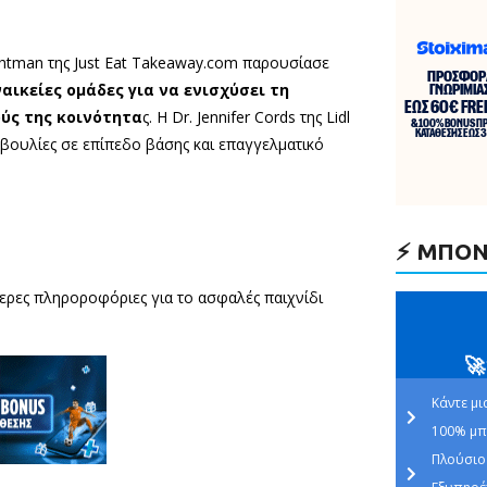
chtman της Just Eat Takeaway.com παρουσίασε
αικείες ομάδες για να ενισχύσει τη
ύς της κοινότητα
ς. Η Dr. Jennifer Cords της Lidl
ουλίες σε επίπεδο βάσης και επαγγελματικό
⚡ ΜΠΟΝ
τερες πληροροφόριες για το ασφαλές παιχνίδι
🚀
Κάντε μι
100% μπ
Πλούσιο 