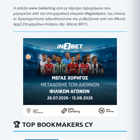
Η σελίδα www.livebetting.com.cy περιέχει περιεχόμενο που
χορηγείται από την στοιχηματική εταιρεία Megabetplus, της οποίας
οι δραστηριότητες αδειοδοτούνται και ρυθμίζονται από την Εθνική
Αρχή Στοιχημάτων Κύπρου (Αρ. Άδειας B011).
🏆 TOP BOOKMAKERS CY