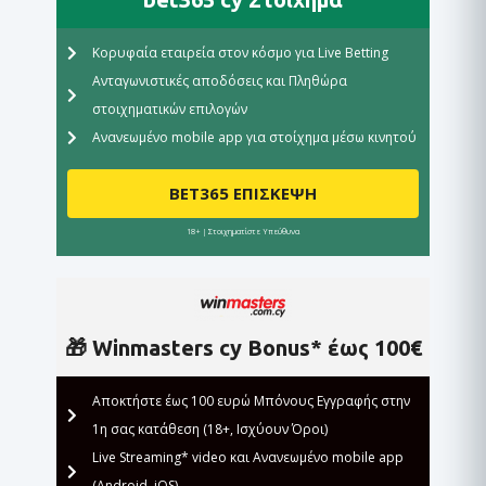
Κορυφαία εταιρεία στον κόσμο για Live Betting
Ανταγωνιστικές αποδόσεις και Πληθώρα
στοιχηματικών επιλογών
Ανανεωμένο mobile app για στοίχημα μέσω κινητού
BET365 ΕΠΙΣΚΕΨΗ
18+ | Στοιχηματίστε Υπεύθυνα
🎁 Winmasters cy Bonus* έως 100€
Αποκτήστε έως 100 ευρώ Μπόνους Εγγραφής στην
1η σας κατάθεση (18+, Ισχύουν Όροι)
Live Streaming* video και Ανανεωμένο mobile app
(Android, iOS)