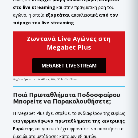
στο live streaming
και στην πραγματική ροή του
αγώνα, η οποία
εξαρτάται
αποκλειστικά
από τον
πάροχο του live streaming
.
Ζωντανά Live Αγώνες στη
Megabet Plus
MEGABET LIVE STREAM
*Ισχύουν όροι και προϋποθέσεις. 18+, Πάιξτε Υπεύθυνα
Ποιά Πρωταθλήματα Ποδοσφαίρου
Μπορείτε να Παρακολουθήσετε;
Η Megabet Plus έχει στρέψει το ενδιαφέρον της κυρίως
στα
γερμανόφωνα πρωταθλήματα της κεντρικής
Ευρώπης
και για αυτό έχει φροντίσει να αποκτήσει τα
δικαιώματα μετάδοσης κάποιων εξ αυτών.