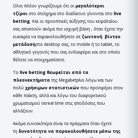
Ολοι πλέον γνωρίζουμε ότι οι
μεγαλύτεροι
τζίροι
στο στοίχημα στο διαδίκτυο γίνονται στο
live
betting
. Και οι προοπτικές αύξησης του κεφαλαίου
σας αποκτούν ακόμα πιο ισχυρή βάση , όταν έχετε την
ευκαιρία να παρακολουθήσετε σε
ζωντανή βίντεο
μετάδοση
στο desktop σας, το mobile ή το tablet, το
αθλητικό γεγονός που σας ενδιαφέρει και στο οποίο
θέλετε να στοιχηματίσετε.
To
live betting θεωρείται από τα
πλεονεκτήματα
της Megabetplus λόγω και των
πολύ
χρήσιμων στατιστικών
που προσφέρει στον
κάθε παίκτη, αλλά και λόγω του διαφορετικού
χρωματισμού σεreal time στις αποδόσεις που
αλλάζουν.
Ακόμα ευνοϊκότερα είναι τα πράγματα όταν έχετε
τη
δυνατότητα να παρακολουθήσετε μέσω της