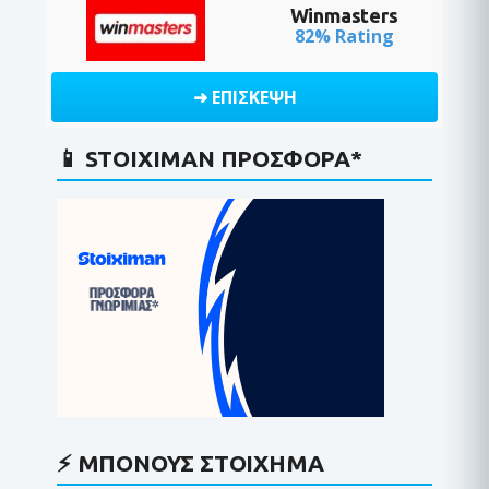
Winmasters
82% Rating
➜ ΕΠΙΣΚΕΨΗ
📱 STOIXIMAN ΠΡΟΣΦΟΡΑ*
⚡ ΜΠΟΝΟΥΣ ΣΤΟΙΧΗΜΑ