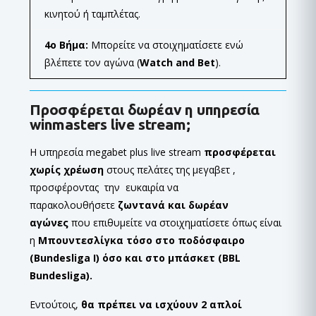
κινητού ή ταμπλέτας.
4ο Βήμα:
Μπορείτε να στοιχηματίσετε ενώ
βλέπετε τον αγώνα (
Watch and Bet
).
Προσφέρεται δωρέαν η υπηρεσία
winmasters live stream;
H υπηρεσία megabet plus live stream
προσφέρεται
χωρίς χρέωση
στους πελάτες της μεγαβετ ,
προσφέροντας την ευκαιρία να
παρακολουθήσετε
ζωντανά και δωρέαν
αγώνες
που επιθυμείτε να στοιχηματίσετε όπως είναι
η
Μπουντεσλίγκα τόσο στο ποδόσφαιρο
(Bundesliga I) όσο και στο μπάσκετ (BBL
Bundesliga).
Εντούτοις,
θα πρέπει να ισχύουν 2 απλοί