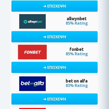
➜ ΕΠΙΣΚΕΨΗ
allwynbet
85% Rating
➜ ΕΠΙΣΚΕΨΗ
fonbet
85% Rating
➜ ΕΠΙΣΚΕΨΗ
bet on alfa
83% Rating
➜ ΕΠΙΣΚΕΨΗ