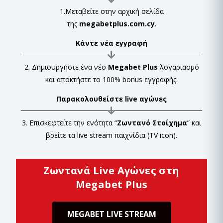
1.Mεταβείτε στην αρχική σελίδα
της
megabetplus.com.cy
.
Κάντε νέα εγγραφή
2. Δημιουργήστε ένα νέο
Megabet Plus
λογαριασμό
και αποκτήστε το 100% bonus εγγραφής.
Παρακολουθείστε live αγώνες
3. Επισκεφτείτε την ενότητα “
Zωντανό Στοίχημα
” και
βρείτε τα live stream παιχνίδια (TV icon).
Ζωντανά Live Αγώνες στη
Megabet Plus
MEGABET LIVE STREAM