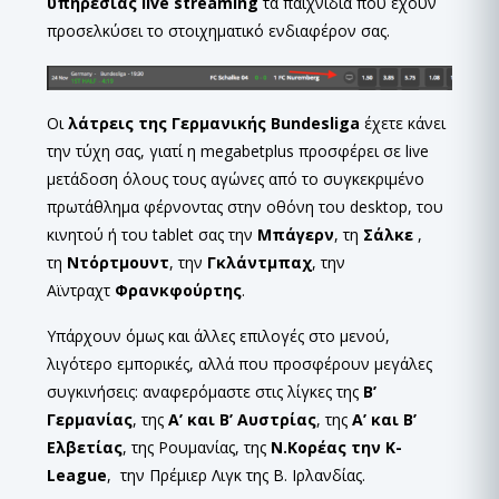
υπηρεσίας live streaming
τα παιχνίδια που έχουν
προσελκύσει το στοιχηματικό ενδιαφέρον σας.
Οι
λάτρεις της Γερμανικής Bundesliga
έχετε κάνει
την τύχη σας, γιατί η megabetplus προσφέρει σε live
μετάδοση όλους τους αγώνες από το συγκεκριμένο
πρωτάθλημα φέρνοντας στην οθόνη του desktop, του
κινητού ή του tablet σας την
Μπάγερν
, τη
Σάλκε
,
τη
Ντόρτμουντ
, την
Γκλάντμπαχ
, την
Αϊντραχτ
Φρανκφούρτης
.
Υπάρχουν όμως και άλλες επιλογές στο μενού,
λιγότερο εμπορικές, αλλά που προσφέρουν μεγάλες
συγκινήσεις: αναφερόμαστε στις λίγκες της
Β’
Γερμανίας
, της
Α’ και Β’ Αυστρίας
, της
Α’ και Β’
Ελβετίας
, της Ρουμανίας, της
Ν.Κορέας την K-
League
, την Πρέμιερ Λιγκ της Β. Ιρλανδίας.