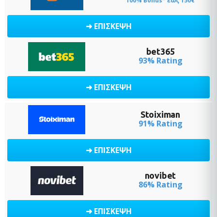
100% Bonus* έως 150€
➜ ΕΠΙΣΚΕΨΗ
bet365
93% Rating
➜ ΕΠΙΣΚΕΨΗ
Stoiximan
91% Rating
➜ ΕΠΙΣΚΕΨΗ
novibet
86% Rating
➜ ΕΠΙΣΚΕΨΗ