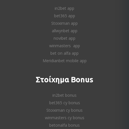
in2bet app
bet365 app
Stoiximan app
allwynbet app
novibet app
winmasters app
bet on alfa app
Meridianbet mobile app
Στοίχημα Bonus
in2bet bonus
bet365 cy bonus
Stoiximan cy bonus
winmasters cy bonus
betonalfa bonus