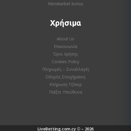
Meridianbet bonus
Χρήσιμα
About Us
Επικοινωνία
Όροι Χρήσης
Cookies Policy
Πληρωμές – Συναλλαγές
Οδηγός Στοιχήματος
Κλήρωση Τζόκερ
Παίξτε Υπεύθυνα
LiveBetting.com.cy © – 2026