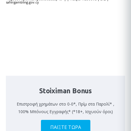
safergambling.gov.cy
Stoiximan Bonus
Επιστροφή χρημάτων στο 0-0*, Πρίμ στα Παρολί* ,
100% Μπόνους Εγγραφής* (*18+, Ισχυούν όροι)
ΠΑΙΞΤΕ ΤΩΡΑ