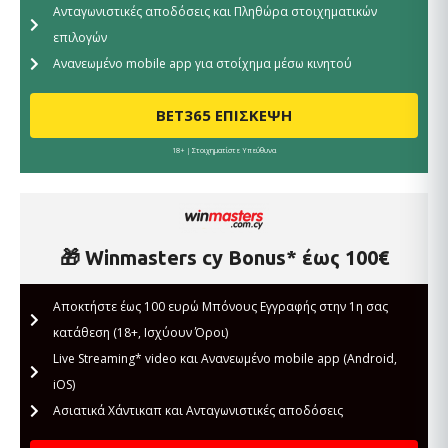
Ανταγωνιστικές αποδόσεις και Πληθώρα στοιχηματικών
επιλογών
Ανανεωμένο mobile app για στοίχημα μέσω κινητού
BET365 ΕΠΙΣΚΕΨΗ
18+ | Στοιχηματίστε Υπεύθυνα
🎁 Winmasters cy Bonus* έως 100€
Αποκτήστε έως 100 ευρώ Μπόνους Εγγραφής στην 1η σας
κατάθεση (18+, Ισχύουν Όροι)
Live Streaming* video και Ανανεωμένο mobile app (Android,
iOS)
Ασιατικά Χάντικαπ και Ανταγωνιστικές αποδόσεις