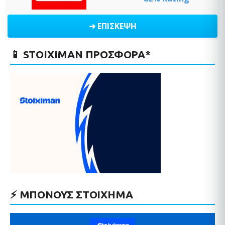
➜ ΕΠΙΣΚΕΨΗ
📱 STOIXIMAN ΠΡΟΣΦΟΡΑ*
⚡ ΜΠΟΝΟΥΣ ΣΤΟΙΧΗΜΑ