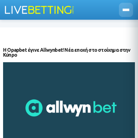
Η Opapbet έγινε Allwynbet! Νέα εποχή στο στοίχημα στην
Κύπρο