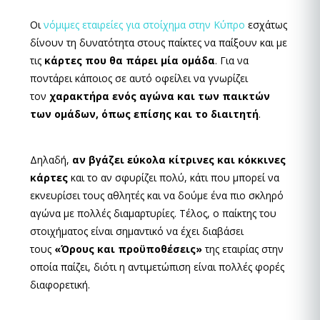
Οι
νόμιμες εταιρείες για στοίχημα στην Κύπρο
εσχάτως
δίνουν τη δυνατότητα στους παίκτες να παίξουν και με
τις
κάρτες που θα πάρει μία ομάδα
. Για να
ποντάρει κάποιος σε αυτό οφείλει να γνωρίζει
τον
χαρακτήρα ενός αγώνα και των παικτών
των ομάδων, όπως επίσης και το διαιτητή
.
Δηλαδή,
αν βγάζει εύκολα κίτρινες και κόκκινες
κάρτες
και το αν σφυρίζει πολύ, κάτι που μπορεί να
εκνευρίσει τους αθλητές και να δούμε ένα πιο σκληρό
αγώνα με πολλές διαμαρτυρίες. Τέλος, ο παίκτης του
στοιχήματος είναι σημαντικό να έχει διαβάσει
τους
«Όρους και προϋποθέσεις»
της εταιρίας στην
οποία παίζει, διότι η αντιμετώπιση είναι πολλές φορές
διαφορετική.