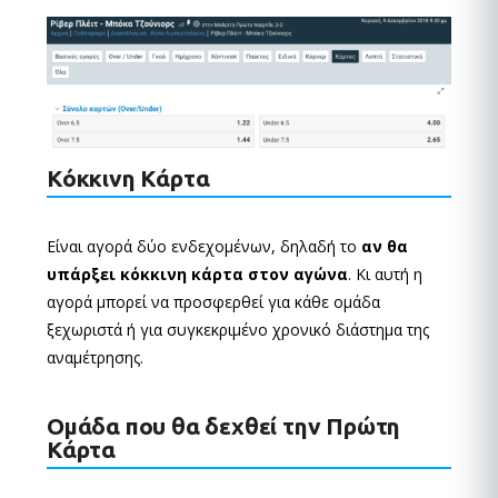
Κόκκινη Κάρτα
Είναι αγορά δύο ενδεχομένων, δηλαδή το
αν θα
υπάρξει κόκκινη κάρτα στον αγώνα
. Κι αυτή η
αγορά μπορεί να προσφερθεί για κάθε ομάδα
ξεχωριστά ή για συγκεκριμένο χρονικό διάστημα της
αναμέτρησης.
Ομάδα που θα δεχθεί την Πρώτη
Κάρτα