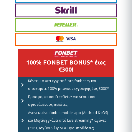
100% FONBET BONUS* έως
€300!
Κάντε μια νέα εγγραφή στη fonbet cy και
αποκτήστε 100% μπόνους εγγραφής έως 300€*
Προσφoρές και FreeBets* για νέους και
υφιστάμενους πελάτες
Ανανεωμένο fonbet mobile app (Android & iOS)
και Μεγάλη γκάμα από Live Streaming* αγώνες
(*18+, Ισχύουν Όροι & Προϋποθέσεις)