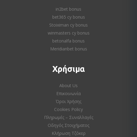
in2bet bonus
bet365 cy bonus
Stoiximan cy bonus
winmasters cy bonus
betonalfa bonus
Meridianbet bonus
Χρήσιμα
About Us
Επικοινωνία
Όροι Χρήσης
Cookies Policy
Πληρωμές – Συναλλαγές
Οδηγός Στοιχήματος
Κλήρωση Τζόκερ