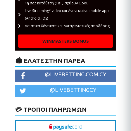
1η σας κατάθεση (18+, Ισχύουν Όροι)
Live Streaming* video και Ανανεωμένο mobile app
(Android, iOS)
Ασιατικά Χάντικαπ και Ανταγωνιστικές αποδόσεις
WINMASTERS BONUS
🏟️ ΕΛΑΤΕ ΣΤΗΝ ΠΑΡΕΑ
@LIVEBETTING.COM.CY
@LIVEBETTINGCY
💳 ΤΡΟΠΟΙ ΠΛΗΡΩΜΩΝ