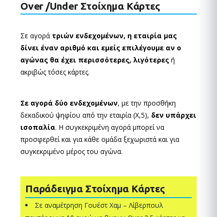
Over /Under Στοίχημα Κάρτες
Σε αγορά
τριών ενδεχομένων, η εταιρία μας
δίνει έναν αριθμό και εμείς επιλέγουμε αν ο
αγώνας θα έχει περισσότερες, λιγότερες
ή
ακριβώς τόσες κάρτες.
Σε αγορά δύο ενδεχομένων
, με την προσθήκη
δεκαδικού ψηφίου από την εταιρία (Χ,5),
δεν υπάρχει
ισοπαλία
. Η συγκεκριμένη αγορά μπορεί να
προσφερθεί και για κάθε ομάδα ξεχωριστά και για
συγκεκριμένο μέρος του αγώνα.
Παράδειγμα Στοίχημα Κάρτες
Σε αναμέτρηση Γουέστ Χαμ – Λίβερπουλ