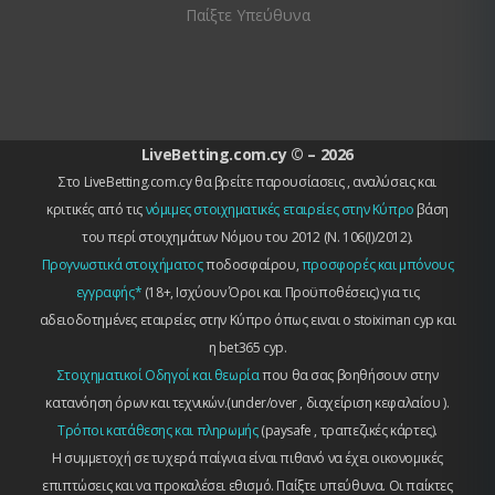
Παίξτε Υπεύθυνα
LiveBetting.com.cy © – 2026
Στο LiveBetting.com.cy θα βρείτε παρουσίασεις , αναλύσεις και
κριτικές από τις
νόμιμες στοιχηματικές εταιρείες στην Κύπρο
βάση
του περί στοιχημάτων Νόμου του 2012 (Ν. 106(I)/2012).
Προγνωστικά στοιχήματος
ποδοσφαίρου,
προσφορές και μπόνους
εγγραφής*
(18+, Ισχύουν Όροι και Προϋποθέσεις) για τις
αδειοδοτημένες εταιρείες στην Κύπρο όπως ειναι ο stoiximan cyp και
η bet365 cyp.
Στοιχηματικοί Οδηγοί και θεωρία
που θα σας βοηθήσουν στην
κατανόηση όρων και τεχνικών.(under/over , διαχείριση κεφαλαίου ).
Tρόποι κατάθεσης και πληρωμής
(paysafe , τραπεζικές κάρτες).
Η συμμετοχή σε τυχερά παίγνια είναι πιθανό να έχει οικονομικές
επιπτώσεις και να προκαλέσει εθισμό. Παίξτε υπεύθυνα. Οι παίκτες