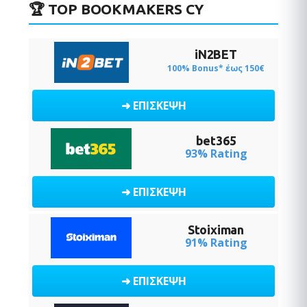
🏆 TOP BOOKMAKERS CY
iN2BET
100% Bonus* έως 150€
➜ ΕΠΙΣΚΕΨΗ
bet365
93% Rating
➜ ΕΠΙΣΚΕΨΗ
Stoiximan
91% Rating
➜ ΕΠΙΣΚΕΨΗ