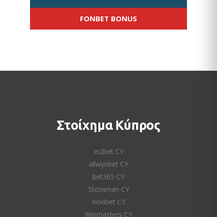
FONBET BONUS
Στοίχημα Κύπρος
in2bet CY
allwynbet CY
bet365 CY
Stoiximan CY
novibet CY
Winmasters CY