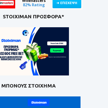
Winmasters
➜ ΕΠΙΣΚΕΨΗ
82% Rating
 STOIXIMAN ΠΡΟΣΦΟΡΑ*
 ΜΠΟΝΟΥΣ ΣΤΟΙΧΗΜΑ