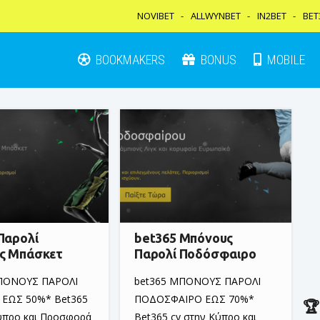
NOVIBET
ALLWYNBET
IN2BET
BET
BOOKMAKERS
BONUS
MOBILE
Παρολί
bet365 Μπόνους
ς Μπάσκετ
Παρολί Ποδόσφαιρο
ΠΟΝΟΥΣ ΠΑΡΟΛΙ
bet365 ΜΠΟΝΟΥΣ ΠΑΡΟΛΙ
ΕΩΣ 50%* Bet365
ΠΟΔΟΣΦΑΙΡΟ ΕΩΣ 70%*

ύπρο και Προσφορά
Bet365 cy στην Κύπρο και