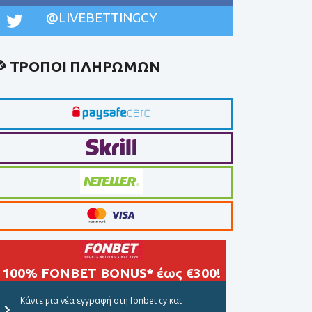
@LIVEBETTINGCY
 ΤΡΟΠΟΙ ΠΛΗΡΩΜΩΝ
100% FONBET BONUS* έως €300!
Κάντε μια νέα εγγραφή στη fonbet cy και