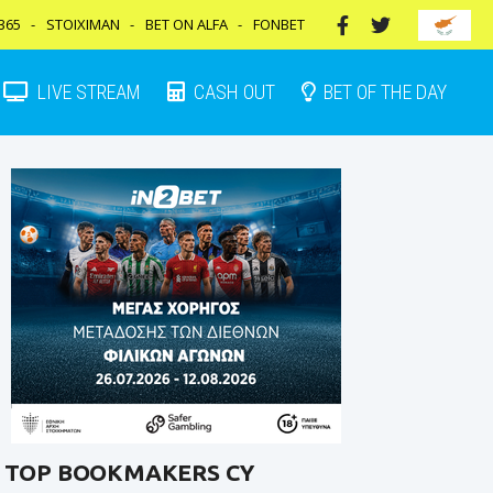
365
STOIXIMAN
BET ON ALFA
FONBET
LIVE STREAM
CASH OUT
BET OF THE DAY
 TOP BOOKMAKERS CY