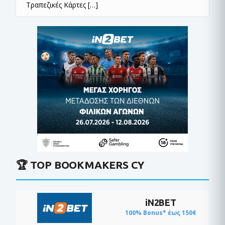
Τραπεζικές Κάρτες […]
🏆 TOP BOOKMAKERS CY
iN2BET
100% Bonus* έως 150€