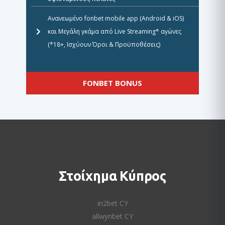
Ανανεωμένο fonbet mobile app (Android & iOS)
και Μεγάλη γκάμα από Live Streaming* αγώνες
(*18+, Ισχύουν Όροι & Προϋποθέσεις)
FONBET BONUS
Στοίχημα Κύπρος
in2bet CY
allwynbet CY