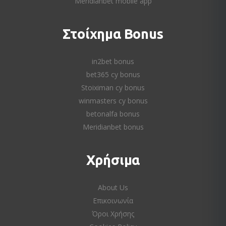
Meridianbet mobile app
Στοίχημα Bonus
in2bet bonus
bet365 cy bonus
Stoiximan cy bonus
winmasters cy bonus
betonalfa bonus
Meridianbet bonus
Χρήσιμα
About Us
Επικοινωνία
Όροι Χρήσης