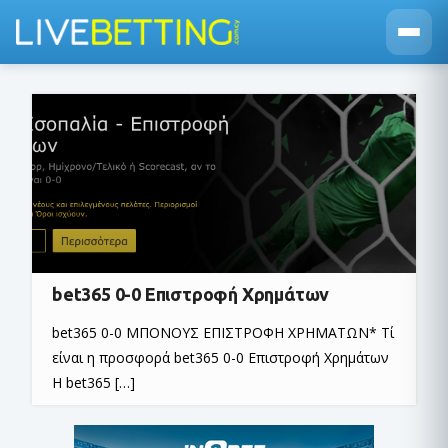
bet365 0-0 Επιστροφή Χρημάτων
bet365 0-0 ΜΠΟΝΟΥΣ ΕΠΙΣΤΡΟΦΗ ΧΡΗΜΑΤΩΝ* Τί
είναι η προσφορά bet365 0-0 Επιστροφή Χρημάτων
H bet365 […]