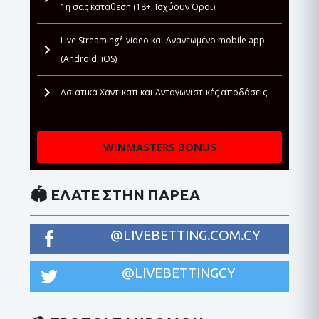
1η σας κατάθεση (18+, Ισχύουν Όροι)
Live Streaming* video και Ανανεωμένο mobile app
(Android, iOS)
Ασιατικά Χάντικαπ και Ανταγωνιστικές αποδόσεις
WINMASTERS BONUS
🏟️ ΕΛΑΤΕ ΣΤΗΝ ΠΑΡΕΑ
@LIVEBETTING.COM.CY
@LIVEBETTINGCY