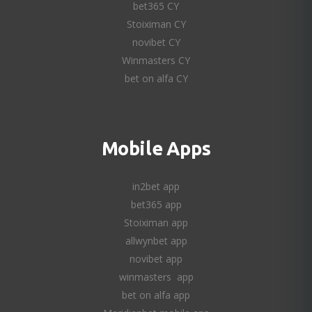
bet365 CY
Stoiximan CY
novibet CY
Winmasters CY
bet on alfa CY
Mobile Apps
in2bet app
bet365 app
Stoiximan app
allwynbet app
novibet app
winmasters app
bet on alfa app