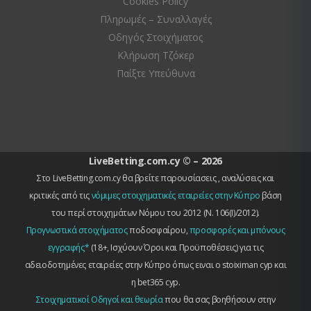
Cookies Policy
Πληρωμές – Συναλλαγές
Οδηγός Στοιχήματος
Κλήρωση Τζόκερ
Παίξτε Υπεύθυνα
LiveBetting.com.cy © – 2026
Στο LiveBetting.com.cy θα βρείτε παρουσίασεις , αναλύσεις και
κριτικές από τις
νόμιμες στοιχηματικές εταιρείες στην Κύπρο
βάση
του περί στοιχημάτων Νόμου του 2012 (Ν. 106(I)/2012).
Προγνωστικά στοιχήματος
ποδοσφαίρου,
προσφορές και μπόνους
εγγραφής*
(18+, Ισχύουν Όροι και Προϋποθέσεις) για τις
αδειοδοτημένες εταιρείες στην Κύπρο όπως ειναι ο stoiximan cyp και
η bet365 cyp.
Στοιχηματικοί Οδηγοί και θεωρία
που θα σας βοηθήσουν στην