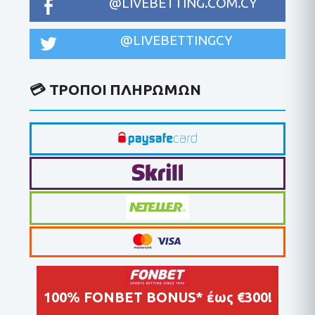
@LIVEBETTING.COM.CY
@LIVEBETTINGCY
💳 ΤΡΟΠΟΙ ΠΛΗΡΩΜΩΝ
100% FONBET BONUS* έως €300!