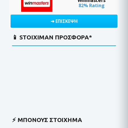
82% Rating
➜ ΕΠΙΣΚΕΨΗ
📱 STOIXIMAN ΠΡΟΣΦΟΡΑ*
⚡ ΜΠΟΝΟΥΣ ΣΤΟΙΧΗΜΑ