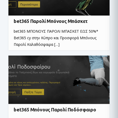
bet365 Παρολί Μπόνους Μπάσκετ
bet365 ΜΠΟΝΟΥΣ ΠΑΡΟΛΙ ΜΠΑΣΚΕΤ ΕΩΣ 50%*
Bet365 cy στην Κύπρο και Προσφορά Μπόνους
Παρολί Καλαθόσφαιρα […]
bet365 Μπόνους Παρολί Ποδόσφαιρο