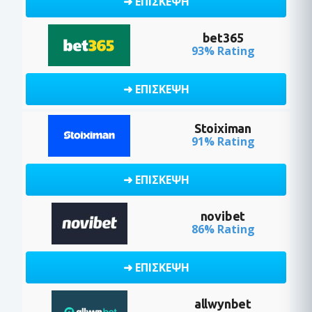
➜ ΕΠΙΣΚΕΨΗ
bet365
93% Rating
➜ ΕΠΙΣΚΕΨΗ
Stoiximan
91% Rating
➜ ΕΠΙΣΚΕΨΗ
novibet
86% Rating
➜ ΕΠΙΣΚΕΨΗ
allwynbet