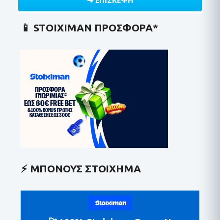
➜ ΕΠΙΣΚΕΨΗ
📱 STOIXIMAN ΠΡΟΣΦΟΡΑ*
⚡ ΜΠΟΝΟΥΣ ΣΤΟΙΧΗΜΑ