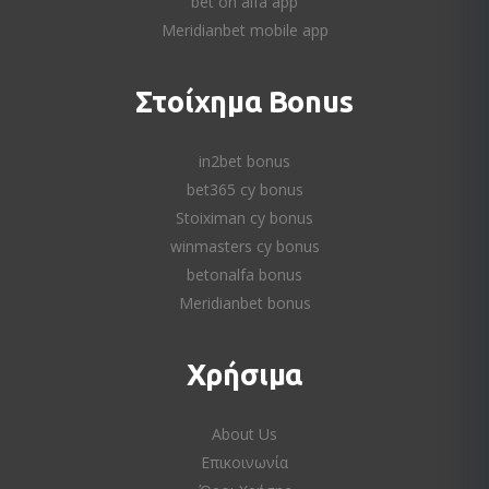
bet on alfa app
Meridianbet mobile app
Στοίχημα Bonus
in2bet bonus
bet365 cy bonus
Stoiximan cy bonus
winmasters cy bonus
betonalfa bonus
Meridianbet bonus
Χρήσιμα
About Us
Επικοινωνία