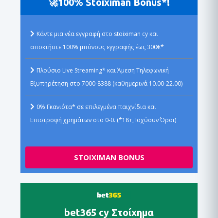
🚀100% Stoiximan Bonus*!
Κάντε μια νέα εγγραφή στο stoiximan cy και
αποκτήστε 100% μπόνους εγγραφής έως 300€*
Πλούσιο Live Streaming* και Άμεση Τηλεφωνική
Εξυπηρέτηση στο 7000-8388 (καθημερινά 10.00-22.00)
0% Γκανιότα* σε επιλεγμένα παιχνίδια και
Επιστροφή χρημάτων στο 0-0. (*18+, Ισχύουν Όροι)
STOIXIMAN BONUS
bet365 cy Στοίχημα