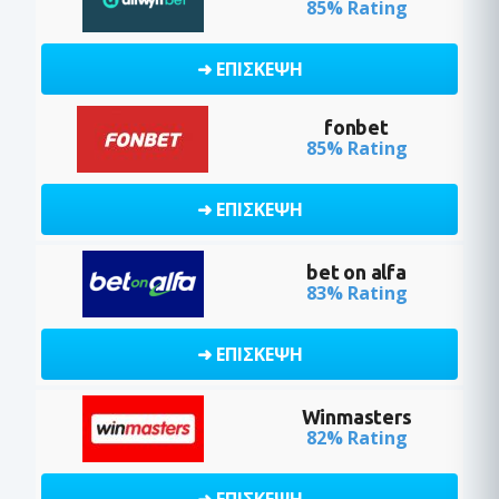
85% Rating
➜ ΕΠΙΣΚΕΨΗ
fonbet
85% Rating
➜ ΕΠΙΣΚΕΨΗ
bet on alfa
83% Rating
➜ ΕΠΙΣΚΕΨΗ
Winmasters
82% Rating