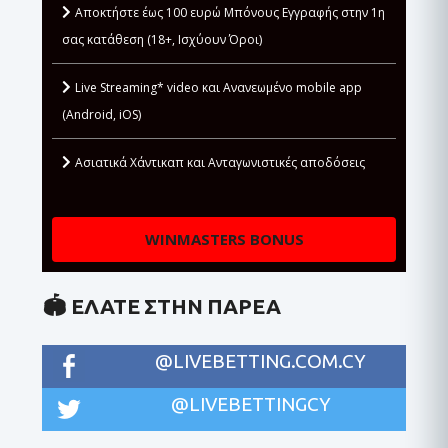
Αποκτήστε έως 100 ευρώ Μπόνους Εγγραφής στην 1η
σας κατάθεση (18+, Ισχύουν Όροι)
Live Streaming* video και Ανανεωμένο mobile app
(Android, iOS)
Ασιατικά Χάντικαπ και Ανταγωνιστικές αποδόσεις
WINMASTERS BONUS
🏟️ ΕΛΑΤΕ ΣΤΗΝ ΠΑΡΕΑ
@LIVEBETTING.COM.CY
@LIVEBETTINGCY