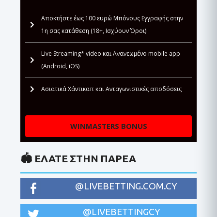
Αποκτήστε έως 100 ευρώ Μπόνους Εγγραφής στην
1η σας κατάθεση (18+, Ισχύουν Όροι)
Live Streaming* video και Ανανεωμένο mobile app
(Android, iOS)
Ασιατικά Χάντικαπ και Ανταγωνιστικές αποδόσεις
WINMASTERS BONUS
🏟️ ΕΛΑΤΕ ΣΤΗΝ ΠΑΡΕΑ
@LIVEBETTING.COM.CY
@LIVEBETTINGCY