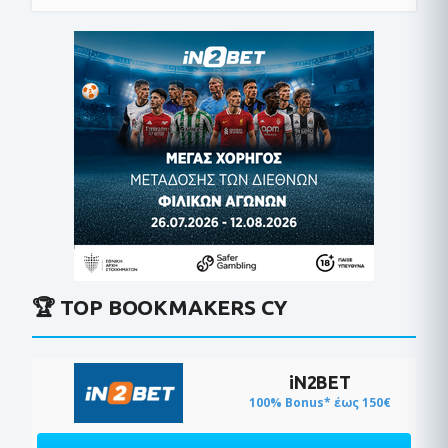
🏆 TOP BOOKMAKERS CY
iN2BET
100% Bonus* έως 150€