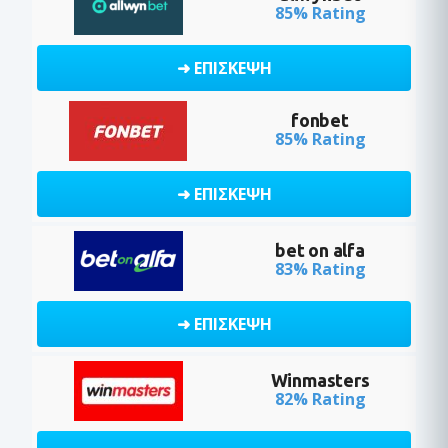
85% Rating
➜ ΕΠΙΣΚΕΨΗ
fonbet
85% Rating
➜ ΕΠΙΣΚΕΨΗ
bet on alfa
83% Rating
➜ ΕΠΙΣΚΕΨΗ
Winmasters
82% Rating