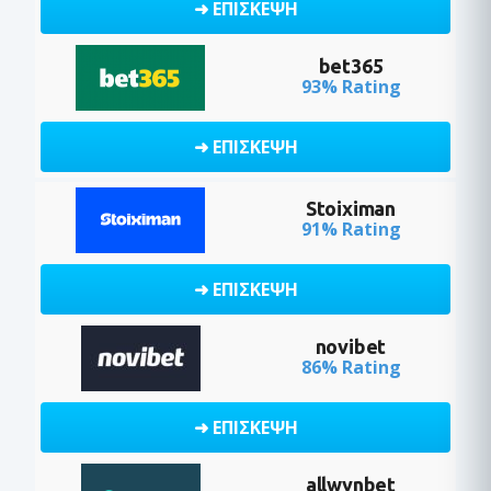
➜ ΕΠΙΣΚΕΨΗ
bet365
93% Rating
➜ ΕΠΙΣΚΕΨΗ
Stoiximan
91% Rating
➜ ΕΠΙΣΚΕΨΗ
novibet
86% Rating
➜ ΕΠΙΣΚΕΨΗ
allwynbet