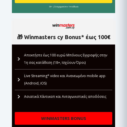
18+ | Στοιχηματίστε Υπεύθυνα
🎁 Winmasters cy Bonus* έως 100€
Αποκτήστε έως 100 ευρώ Μπόνους Εγγραφής στην
1η σας κατάθεση (18+, Ισχύουν Όροι)
Live Streaming* video και Ανανεωμένο mobile app
(Android, iOS)
Ασιατικά Χάντικαπ και Ανταγωνιστικές αποδόσεις
WINMASTERS BONUS