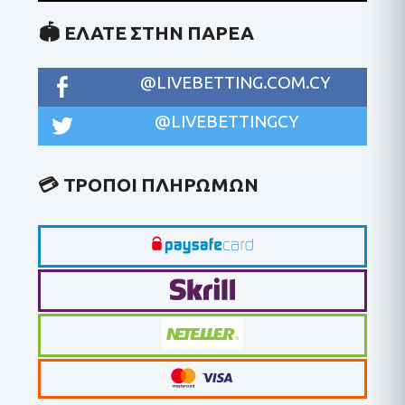
🏟️ ΕΛΑΤΕ ΣΤΗΝ ΠΑΡΕΑ
@LIVEBETTING.COM.CY
@LIVEBETTINGCY
💳 ΤΡΟΠΟΙ ΠΛΗΡΩΜΩΝ