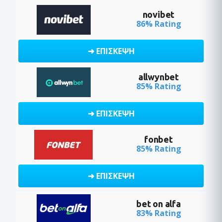
novibet
86% Rating
➜ ΕΠΙΣΚΕΨΗ
allwynbet
85% Rating
➜ ΕΠΙΣΚΕΨΗ
fonbet
85% Rating
➜ ΕΠΙΣΚΕΨΗ
bet on alfa
83% Rating