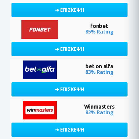
➜ ΕΠΙΣΚΕΨΗ
fonbet
85% Rating
➜ ΕΠΙΣΚΕΨΗ
bet on alfa
83% Rating
➜ ΕΠΙΣΚΕΨΗ
Winmasters
82% Rating
➜ ΕΠΙΣΚΕΨΗ