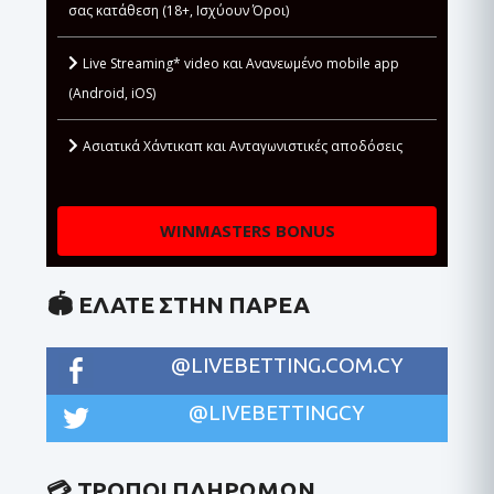
σας κατάθεση (18+, Ισχύουν Όροι)
Live Streaming* video και Ανανεωμένο mobile app
(Android, iOS)
Ασιατικά Χάντικαπ και Ανταγωνιστικές αποδόσεις
WINMASTERS BONUS
🏟️ ΕΛΑΤΕ ΣΤΗΝ ΠΑΡΕΑ
@LIVEBETTING.COM.CY
@LIVEBETTINGCY
💳 ΤΡΟΠΟΙ ΠΛΗΡΩΜΩΝ