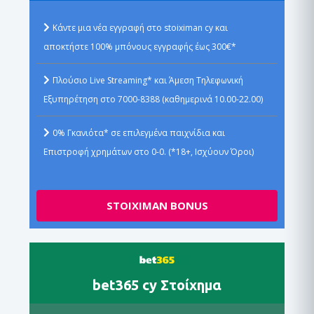
Κάντε μια νέα εγγραφή στο stoiximan cy και
αποκτήστε 100% μπόνους εγγραφής έως 300€*
Πλούσιο Live Streaming* και Άμεση Τηλεφωνική
Εξυπηρέτηση στο 7000-8388 (καθημερινά 10.00-22.00)
0% Γκανιότα* σε επιλεγμένα παιχνίδια και
Επιστροφή χρημάτων στο 0-0. (*18+, Ισχύουν Όροι)
STOIXIMAN BONUS
bet365 cy Στοίχημα