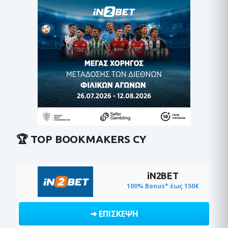
🏆 TOP BOOKMAKERS CY
iN2BET
100% Bonus* έως 150€
➜ ΕΠΙΣΚΕΨΗ