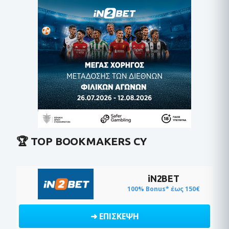
🏆 TOP BOOKMAKERS CY
iN2BET
100% Bonus* έως 150€
➜ ΕΠΙΣΚΕΨΗ