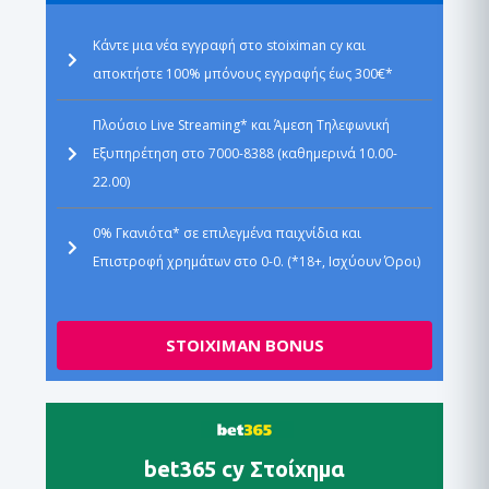
Κάντε μια νέα εγγραφή στο stoiximan cy και
αποκτήστε 100% μπόνους εγγραφής έως 300€*
Πλούσιο Live Streaming* και Άμεση Τηλεφωνική
Εξυπηρέτηση στο 7000-8388 (καθημερινά 10.00-
22.00)
0% Γκανιότα* σε επιλεγμένα παιχνίδια και
Επιστροφή χρημάτων στο 0-0. (*18+, Ισχύουν Όροι)
STOIXIMAN BONUS
bet365 cy Στοίχημα