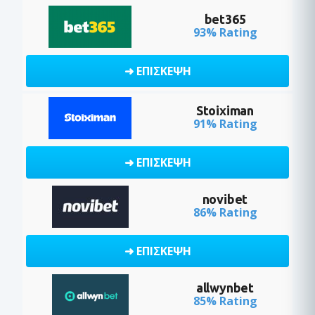
bet365
93% Rating
➜ ΕΠΙΣΚΕΨΗ
Stoiximan
91% Rating
➜ ΕΠΙΣΚΕΨΗ
novibet
86% Rating
➜ ΕΠΙΣΚΕΨΗ
allwynbet
85% Rating