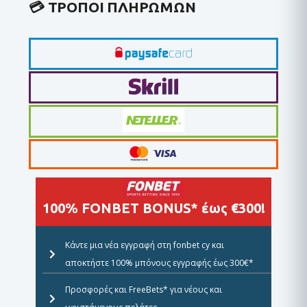
💳 ΤΡΟΠΟΙ ΠΛΗΡΩΜΩΝ
100% FONBET BONUS* έως €300!
Κάντε μια νέα εγγραφή στη fonbet cy και
αποκτήστε 100% μπόνους εγγραφής έως 300€*
Προσφoρές και FreeBets* για νέους και