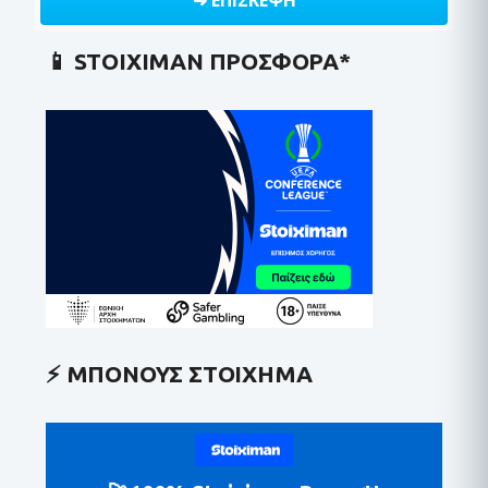
➜ ΕΠΙΣΚΕΨΗ
📱 STOIXIMAN ΠΡΟΣΦΟΡΑ*
⚡ ΜΠΟΝΟΥΣ ΣΤΟΙΧΗΜΑ