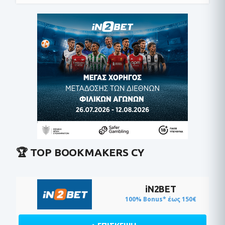
🏆 TOP BOOKMAKERS CY
iN2BET
100% Bonus* έως 150€