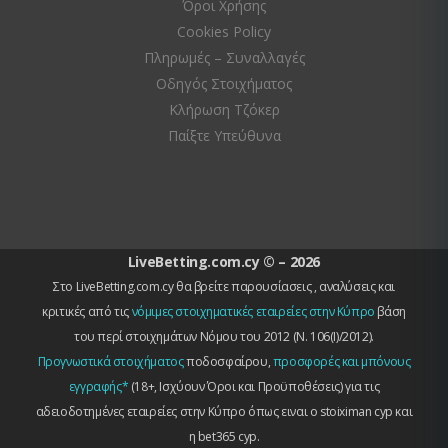
Όροι Χρήσης
Cookies Policy
Πληρωμές – Συναλλαγές
Οδηγός Στοιχήματος
Κλήρωση Τζόκερ
Παίξτε Υπεύθυνα
LiveBetting.com.cy © – 2026
Στο LiveBetting.com.cy θα βρείτε παρουσίασεις , αναλύσεις και
κριτικές από τις
νόμιμες στοιχηματικές εταιρείες στην Κύπρο
βάση
του περί στοιχημάτων Νόμου του 2012 (Ν. 106(I)/2012).
Προγνωστικά στοιχήματος
ποδοσφαίρου,
προσφορές και μπόνους
εγγραφής*
(18+, Ισχύουν Όροι και Προϋποθέσεις) για τις
αδειοδοτημένες εταιρείες στην Κύπρο όπως ειναι ο stoiximan cyp και
η bet365 cyp.