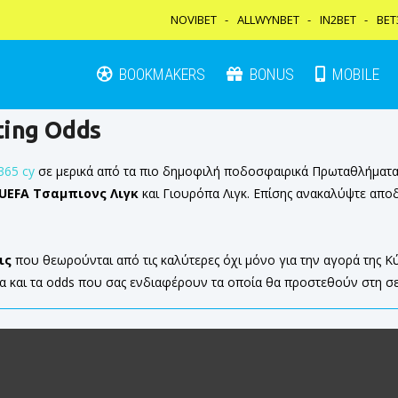
NOVIBET
ALLWYNBET
IN2BET
BET
BOOKMAKERS
BONUS
MOBILE
ting Odds
365 cy
σε μερικά από τα πιο δημοφιλή ποδοσφαιρικά Πρωταθλήματ
UEFA Τσαμπιονς Λιγκ
και Γιουρόπα Λιγκ. Επίσης ανακαλύψτε απο
ις
που θεωρούνται από τις καλύτερες όχι μόνο για την αγορά της 
ια και τα odds που σας ενδιαφέρουν τα οποία θα προστεθούν στη σε