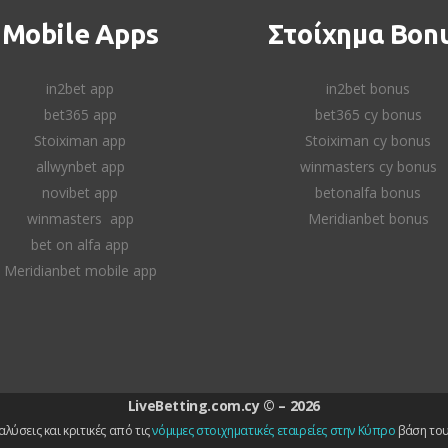
Mobile Apps
Στοίχημα Bon
in2bet app
in2bet bonus
bet365 app
bet365 cy bonus
Stoiximan app
Stoiximan cy bonus
allwynbet app
winmasters cy bonus
novibet app
betonalfa bonus
winmasters app
Meridianbet bonus
bet on alfa app
Meridianbet mobile app
LiveBetting.com.cy © – 2026
αλύσεις και κριτικές από τις
νόμιμες στοιχηματικές εταιρείες στην Κύπρο
βάση του 