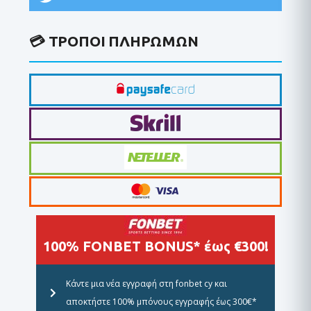
💳 ΤΡΟΠΟΙ ΠΛΗΡΩΜΩΝ
100% FONBET BONUS* έως €300!
Κάντε μια νέα εγγραφή στη fonbet cy και
αποκτήστε 100% μπόνους εγγραφής έως 300€*