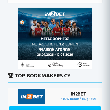
🏆 TOP BOOKMAKERS CY
iN2BET
100% Bonus* έως 150€