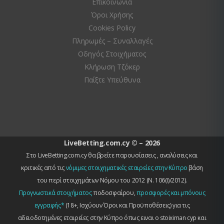
Επικοινωνία
Όροι Χρήσης
Cookies Policy
Πληρωμές – Συναλλαγές
Οδηγός Στοιχήματος
Κλήρωση Τζόκερ
Παίξτε Υπεύθυνα
LiveBetting.com.cy © – 2026
Στο LiveBetting.com.cy θα βρείτε παρουσίασεις , αναλύσεις και
κριτικές από τις
νόμιμες στοιχηματικές εταιρείες στην Κύπρο
βάση
του περί στοιχημάτων Νόμου του 2012 (Ν. 106(I)/2012).
Προγνωστικά στοιχήματος
ποδοσφαίρου,
προσφορές και μπόνους
εγγραφής*
(18+, Ισχύουν Όροι και Προϋποθέσεις) για τις
αδειοδοτημένες εταιρείες στην Κύπρο όπως ειναι ο stoiximan cyp και