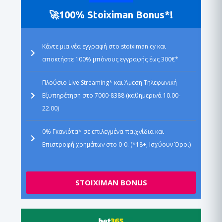
🚀100% Stoiximan Bonus*!
Κάντε μια νέα εγγραφή στο stoiximan cy και
αποκτήστε 100% μπόνους εγγραφής έως 300€*
Πλούσιο Live Streaming* και Άμεση Τηλεφωνική
Εξυπηρέτηση στο 7000-8388 (καθημερινά 10.00-
22.00)
0% Γκανιότα* σε επιλεγμένα παιχνίδια και
Επιστροφή χρημάτων στο 0-0. (*18+, Ισχύουν Όροι)
STOIXIMAN BONUS