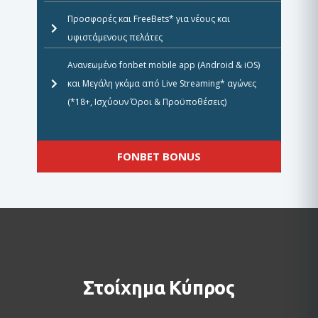
Προσφoρές και FreeBets* για νέους και
υφιστάμενους πελάτες
Ανανεωμένο fonbet mobile app (Android & iOS)
και Μεγάλη γκάμα από Live Streaming* αγώνες
(*18+, Ισχύουν Όροι & Προϋποθέσεις)
FONBET BONUS
Στοίχημα Κύπρος