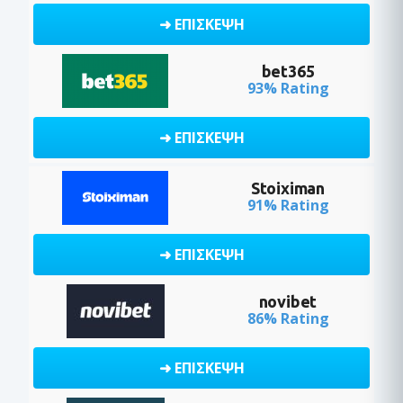
➜ ΕΠΙΣΚΕΨΗ
bet365
93% Rating
➜ ΕΠΙΣΚΕΨΗ
Stoiximan
91% Rating
➜ ΕΠΙΣΚΕΨΗ
novibet
86% Rating
➜ ΕΠΙΣΚΕΨΗ