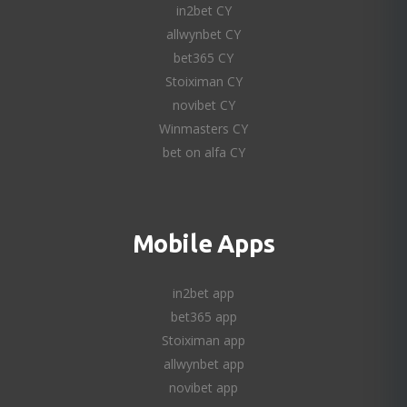
in2bet CY
allwynbet CY
bet365 CY
Stoiximan CY
novibet CY
Winmasters CY
bet on alfa CY
Mobile Apps
in2bet app
bet365 app
Stoiximan app
allwynbet app
novibet app